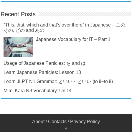
Recent Posts
“This, that, which and that’s over there” in Japanese – この,
その, どの and あの
Japanese Vocabulary for IT – Part 1
Usage of Japanese Particles: を and は
Learn Japanese Particles: Lesson 13
Learn JLPT N1 Grammar: といい～といい (to ii~to ii)
Mimi Kara N3 Vocabulary: Unit 4
About
/
Contacts
/
Privacy Policy