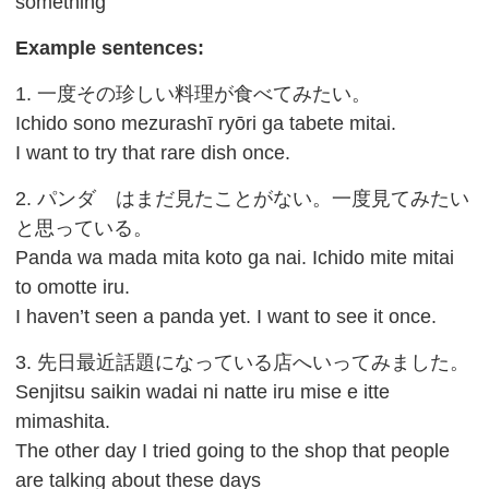
something
Example sentences:
1. 一度その珍しい料理が食べてみたい。
Ichido sono mezurashī ryōri ga tabete mitai.
I want to try that rare dish once.
2. パンダ はまだ見たことがない。一度見てみたい
と思っている。
Panda wa mada mita koto ga nai. Ichido mite mitai
to omotte iru.
I haven’t seen a panda yet. I want to see it once.
3. 先日最近話題になっている店へいってみました。
Senjitsu saikin wadai ni natte iru mise e itte
mimashita.
The other day I tried going to the shop that people
are talking about these days