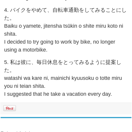
4. バイクをやめて、自転車通勤をしてみることにし
た。
Baiku o yamete, jitensha tsūkin o shite miru koto ni
shita.
I decided to try going to work by bike, no longer
using a motorbike.
5. 私は彼に、毎日休息をとってみるように提案し
た。
watashi wa kare ni, mainichi kyuusoku o totte miru
you ni teian shita.
I suggested that he take a vacation every day.