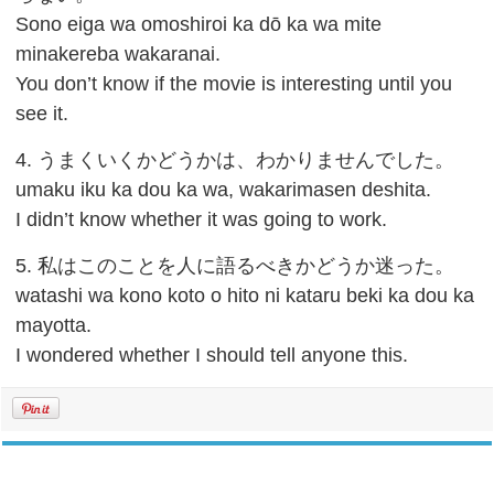
Sono eiga wa omoshiroi ka dō ka wa mite
minakereba wakaranai.
You don’t know if the movie is interesting until you
see it.
4. うまくいくかどうかは、わかりませんでした。
umaku iku ka dou ka wa, wakarimasen deshita.
I didn’t know whether it was going to work.
5. 私はこのことを人に語るべきかどうか迷った。
watashi wa kono koto o hito ni kataru beki ka dou ka
mayotta.
I wondered whether I should tell anyone this.