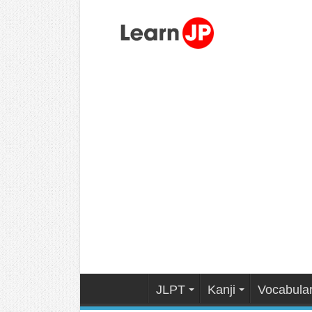
JLPT
Kanji
Vocabula