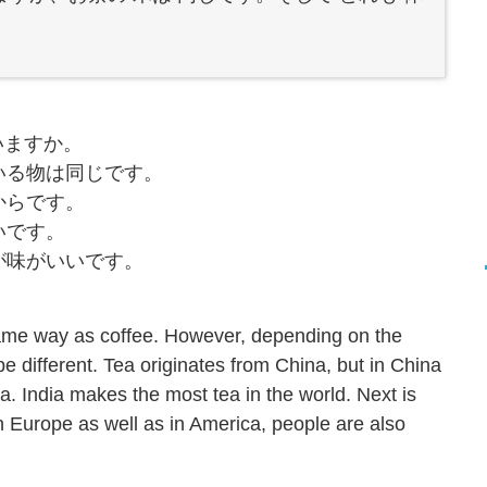
いますか。
いる物は同じです。
からです。
いです。
が味がいいです。
same way as coffee. However, depending on the
be different. Tea originates from China, but in China
a. India makes the most tea in the world. Next is
In Europe as well as in America, people are also