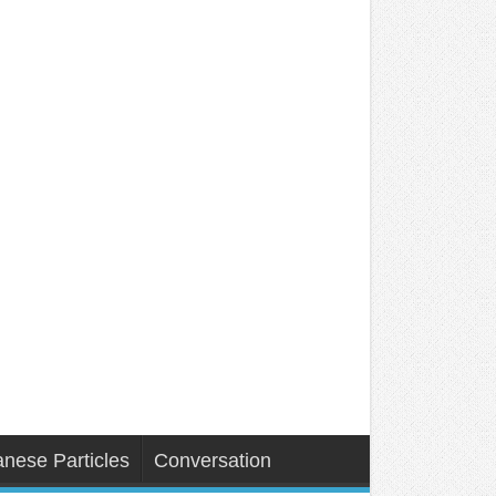
nese Particles
Conversation