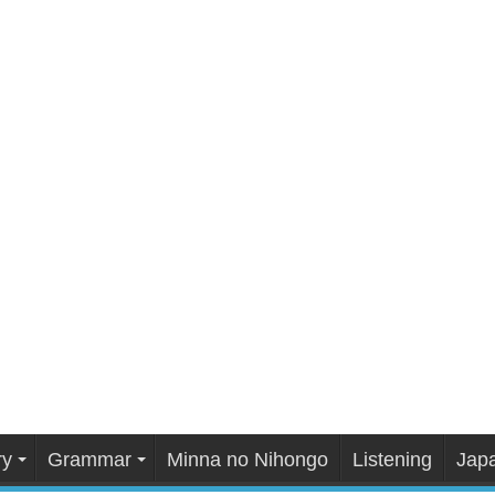
ry
Grammar
Minna no Nihongo
Listening
Japa