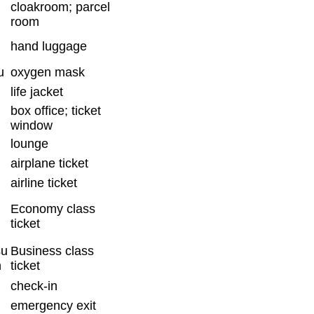
cloakroom; parcel
room
hand luggage
u
oxygen mask
life jacket
box office; ticket
window
lounge
airplane ticket
airline ticket
Economy class
ticket
su
Business class
n
ticket
check-in
emergency exit