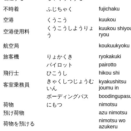
fujichaku
不時着
ふじちゃく
kuukou
空港
くうこう
くうこうしようりょ
kuukou shiyo
空港使用料
ryou
う
koukuukyoku
航空局
ryokakuki
旅客機
りょかくき
pairotto
パイロット
hikou shi
飛行士
ひこうし
きゃくしつじょうむ
kyakushitsu
客室乗務員
joumu in
いん
boodingupas
ボーディングパス
nimotsu
荷物
にもつ
azu nimotsu
預け荷物
nimotsu wo
荷物を預ける
azukeru