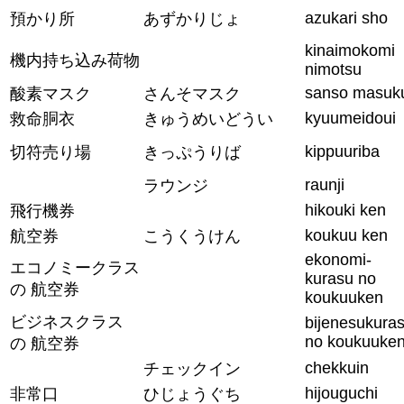
azukari sho
預かり所
あずかりじょ
kinaimokomi
機内持ち込み荷物
nimotsu
sanso masuk
酸素マスク
さんそマスク
kyuumeidoui
救命胴衣
きゅうめいどうい
kippuuriba
切符売り場
きっぷうりば
raunji
ラウンジ
hikouki ken
飛行機券
koukuu ken
航空券
こうくうけん
ekonomi-
エコノミークラス
kurasu no
の 航空券
koukuuken
ビジネスクラス
bijenesukura
no koukuuke
の 航空券
chekkuin
チェックイン
hijouguchi
非常口
ひじょうぐち