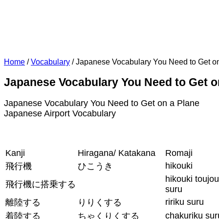
Home
/
Vocabulary
/
Japanese Vocabulary You Need to Get o
Japanese Vocabulary You Need to Get o
Japanese Vocabulary You Need to Get on a Plane
Japanese Airport Vocabulary
Kanji
Hiragana/ Katakana
Romaji
hikouki
飛行機
ひこうき
hikouki toujou
飛行機に搭乗する
suru
ririku suru
離陸する
りりくする
chakuriku sur
着陸する
ちゃくりくする