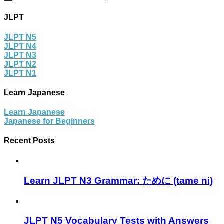
JLPT
JLPT N5
JLPT N4
JLPT N3
JLPT N2
JLPT N1
Learn Japanese
Learn Japanese
Japanese for Beginners
Recent Posts
Learn JLPT N3 Grammar: ために (tame ni)
JLPT N5 Vocabulary Tests with Answers