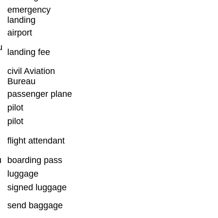
emergency
landing
airport
u
landing fee
civil Aviation
Bureau
passenger plane
pilot
pilot
flight attendant
u
boarding pass
luggage
signed luggage
send baggage