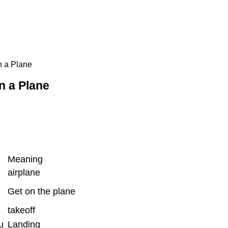
n a Plane
n a Plane
Meaning
airplane
Get on the plane
takeoff
u
Landing