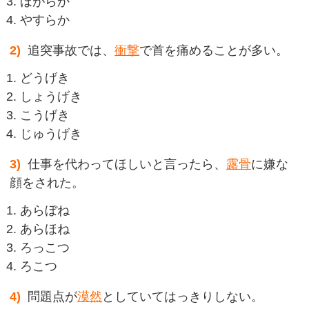
ほがらか
やすらか
2)
追突事故では、
衝撃
で首を痛めることが多い。
どうげき
しょうげき
こうげき
じゅうげき
3)
仕事を代わってほしいと言ったら、
露骨
に嫌な
顔をされた。
あらぼね
あらほね
ろっこつ
ろこつ
4)
問題点が
漠然
としていてはっきりしない。