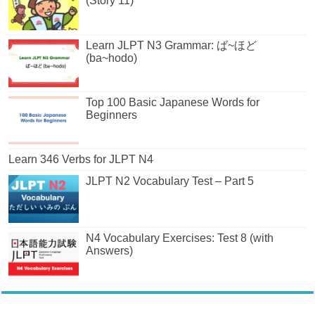
(Story 11)
Learn JLPT N3 Grammar: ば~ほど
(ba~hodo)
Top 100 Basic Japanese Words for
Beginners
Learn 346 Verbs for JLPT N4
JLPT N2 Vocabulary Test – Part 5
N4 Vocabulary Exercises: Test 8 (with
Answers)