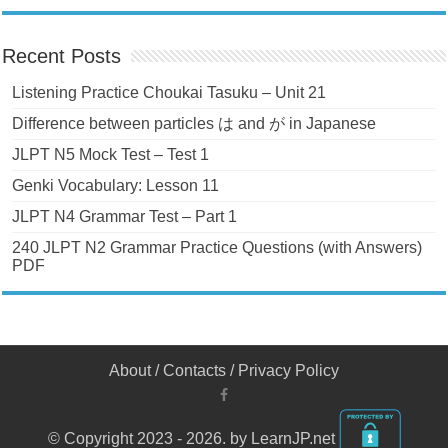
Recent Posts
Listening Practice Choukai Tasuku – Unit 21
Difference between particles は and が in Japanese
JLPT N5 Mock Test – Test 1
Genki Vocabulary: Lesson 11
JLPT N4 Grammar Test – Part 1
240 JLPT N2 Grammar Practice Questions (with Answers)
PDF
About
/
Contacts
/
Privacy Policy
© Copyright 2023 - 2026. by LearnJP.net