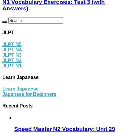
N1 Vocabulary Exercises: Test 3 (with
Answers)
JLPT
JLPT N5
JLPT N4
JLPT N3
JLPT N2
JLPT N1
Learn Japanese
Learn Japanese
Japanese for Beginners
Recent Posts
Speed Master N2 Vocabulary: Unit 29