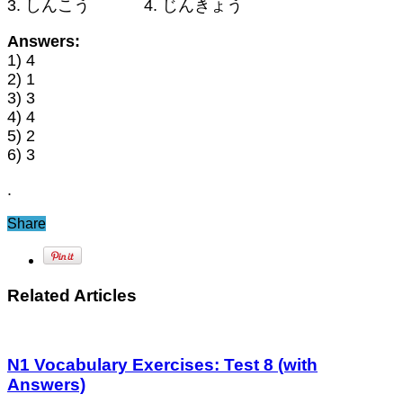
3. しんこう 4. じんきょう
Answers:
1) 4
2) 1
3) 3
4) 4
5) 2
6) 3
.
Share
Related Articles
N1 Vocabulary Exercises: Test 8 (with
Answers)