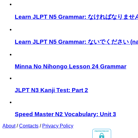
Learn JLPT N5 Grammar: なければなりません (
Learn JLPT N5 Grammar: ないでください (nai
Minna No Nihongo Lesson 24 Grammar
JLPT N3 Kanji Test: Part 2
Speed Master N2 Vocabulary: Unit 3
About
/
Contacts
/
Privacy Policy