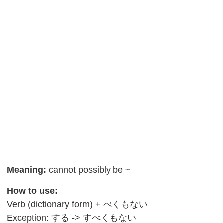
Meaning:
cannot possibly be ~
How to use:
Verb (dictionary form) + べくもない
Exception: する -> すべくもない