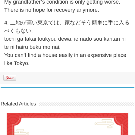
My grandfather’s condition is only getting worse.
There is no hope for recovery anymore.
4. 土地が高い東京では、家などそう簡単に手に入る
べくもない。
tochi ga takai toukyou dewa, ie nado sou kantan ni
te ni hairu beku mo nai.
You can’t find a house easily in an expensive place
like Tokyo.
Related Articles