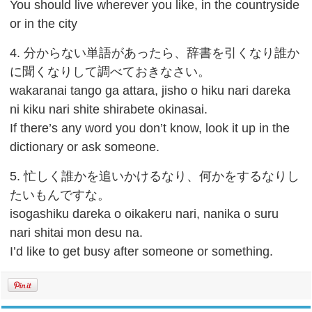
You should live wherever you like, in the countryside
or in the city
4. 分からない単語があったら、辞書を引くなり誰か
に聞くなりして調べておきなさい。
wakaranai tango ga attara, jisho o hiku nari dareka
ni kiku nari shite shirabete okinasai.
If there’s any word you don’t know, look it up in the
dictionary or ask someone.
5. 忙しく誰かを追いかけるなり、何かをするなりし
たいもんですな。
isogashiku dareka o oikakeru nari, nanika o suru
nari shitai mon desu na.
I’d like to get busy after someone or something.