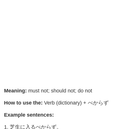
Meaning:
must not; should not; do not
How to use the:
Verb (dictionary) + べからず
Example sentences:
1. 芝生に入るべからず。