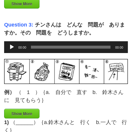
Show More
Question 3:
チンさんは どんな 問題が ありま
すか。その 問題を どうしますか。
Audio
00:00
00:00
Player
例）
（ 1 ）｛a. 自分で 直す b. 鈴木さん
に 見てもらう｝
Show More
1)
（______）｛a.鈴木さんと 行く b.一人で 行
く｝