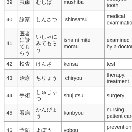
39
虫歯
むしば
mushiba
tooth
medical
40
診察
しんさつ
shinsatsu
examinati
医者
いしゃに
に診
isha ni mite
examined
41
みてもら
ても
morau
by a docto
う
らう
42
検査
けんさ
kensa
test
therapy,
43
治療
ちりょう
chiryou
treatment
しゅじゅ
44
手術
shujutsu
surgery
つ
かんびょ
nursing,
45
看病
kanbyou
う
patient ca
prevention
46
予防
よぼう
yobou