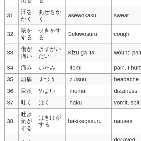
出る
る
汗を
あせをか
31
asewokaku
sweat
かく
く
咳を
せきをす
32
Sekiwosuru
cough
する
る
傷が
きずがい
33
Kizu ga itai
wound pai
痛い
たい
34
痛み
いたみ
itami
pain, I hurt
35
頭痛
すつう
zutsuu
headache
36
目眩
めまい
memai
dizziness
37
吐く
はく
haku
vomit, spit
吐き
はきけが
38
気が
hakikegasuru
nausea
する
する
decayed