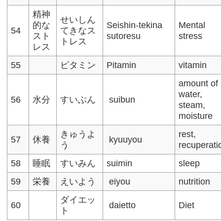
精神
せいしん
的な
Seishin-tekina
Mental
54
てきなス
スト
sutoresu
stress
トレス
レス
55
ピタミン
Pitamin
vitamin
amount of
water,
56
水分
すいぶん
suibun
steam,
moisture
きゅうよ
rest,
57
休養
kyuuyou
う
recuperati
58
睡眠
すいみん
suimin
sleep
59
栄養
えいよう
eiyou
nutrition
ダイエッ
60
daietto
Diet
ト