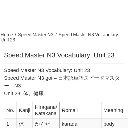
Home
/
Speed Master N3
/
Speed Master N3 Vocabulary:
Unit 23
Speed Master N3 Vocabulary: Unit 23
Speed Master N3 Vocabulary: Unit 23
Speed Master N3 goi – 日本語単語スピードマスタ
ー N3
Unit 23: 体。健康
Hiragana/
No.
Kanji
Romaji
Meaning
Katakana
1
体
からだ
karada
body