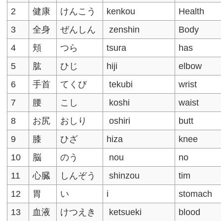
2
健康
けんこう
kenkou
Health
3
全身
ぜんしん
zenshin
Body
4
頬
つら
tsura
has
5
肱
ひじ
hiji
elbow
6
手首
てくび
tekubi
wrist
7
腰
こし
koshi
waist
8
お尻
おしり
oshiri
butt
9
膝
ひざ
hiza
knee
10
脳
のう
nou
no
11
心臓
しんぞう
shinzou
tim
12
胃
い
i
stomach
13
血液
けつえき
ketsueki
blood