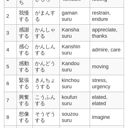
ち
我慢
がまんす
gaman
restrain,
2
する
る
suru
endure
感謝
かんしゃ
Kansha
appreciate,
3
する
する
suru
thanks
感心
かんしん
Kanshin
4
admire, care
する
する
suru
感動
かんどう
Kandou
5
moving
する
する
suru
緊張
きんちょ
kinchou
stress,
6
する
うする
suru
urgency
興奮
こうふん
koufun
elated,
7
する
する
suru
elated
想像
そうぞう
souzou
8
imagine
する
する
suru