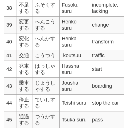
不足
ふそくす
Fusoku
incomplete,
38
する
る
suru
lacking
変更
へんこう
Henkō
39
change
する
する
suru
変化
へんかす
Henka
40
transform
する
る
suru
41
交通
こうつう
koutsuu
traffic
発車
はっしゃ
Hassha
42
start
する
する
suru
乗車
じょうし
Jousha
43
boarding
する
ゃする
suru
停止
ていしす
44
Teishi suru
stop the car
する
る
通過
つうかす
45
Tsūka suru
pass
する
る