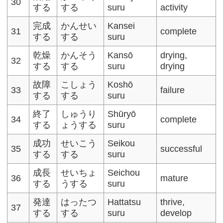
30
する
する
suru
activity
完成
かんせい
Kansei
31
complete
する
する
suru
乾燥
かんそう
Kansō
drying,
32
する
する
suru
drying
故障
こしょう
Koshō
33
failure
する
する
suru
終了
しゅうり
Shūryō
34
complete
する
ょうする
suru
成功
せいこう
Seikou
35
successful
する
する
suru
成長
せいちょ
Seichou
36
mature
する
うする
suru
発達
はったつ
Hattatsu
thrive,
37
する
する
suru
develop