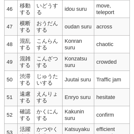
移動
いどうす
move,
46
idou suru
する
る
teleport
横断
おうだん
47
oudan suru
across
する
する
混乱
こんらん
Konran
48
chaotic
する
する
suru
混雑
こんざつ
Konzatsu
49
crowded
する
する
suru
渋滞
じゅうた
50
Juutai suru
Traffic jam
する
いする
遠慮
えんりょ
51
Enryo suru
hesitate
する
する
確認
かくにん
Kakunin
52
confirm
する
する
suru
活躍
かつやく
Katsuyaku
efficient
53