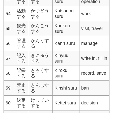
する
する
suru
operation
活動
かつどう
Katsudou
54
work
する
する
suru
観光
かんこう
Kankou
55
visit, travel
する
する
suru
管理
かんりす
56
Kanri suru
manage
する
る
記入
きにゅう
Kinyuu
57
write in, fill in
する
する
suru
記録
きろくす
Kiroku
58
record, save
する
る
suru
禁止
きんしす
59
Kinshi suru
ban
する
る
決定
けってい
60
Kettei suru
decision
する
する