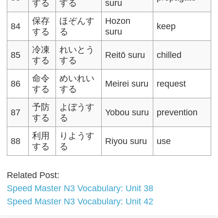
する
する
suru
保存
ほぞんす
Hozon
84
keep
する
る
suru
冷凍
れいとう
85
Reitō suru
chilled
する
する
命令
めいれい
86
Meirei suru
request
する
する
予防
よぼうす
87
Yobou suru
prevention
する
る
利用
りようす
88
Riyou suru
use
する
る
Related Post:
Speed Master N3 Vocabulary: Unit 38
Speed Master N3 Vocabulary: Unit 42