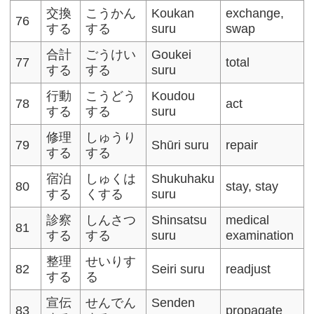
交換
こうかん
Koukan
exchange,
76
する
する
suru
swap
合計
ごうけい
Goukei
77
total
する
する
suru
行動
こうどう
Koudou
78
act
する
する
suru
修理
しゅうり
79
Shūri suru
repair
する
する
宿泊
しゅくは
Shukuhaku
80
stay, stay
する
くする
suru
診察
しんさつ
Shinsatsu
medical
81
する
する
suru
examination
整理
せいりす
82
Seiri suru
readjust
する
る
宣伝
せんでん
Senden
83
propagate