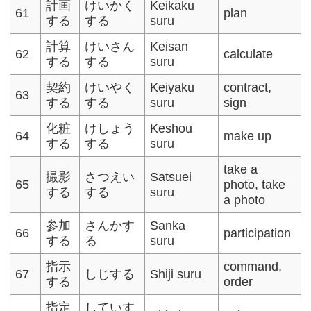
計画
けいかく
Keikaku
61
plan
する
する
suru
計算
けいさん
Keisan
62
calculate
する
する
suru
契約
けいやく
Keiyaku
contract,
63
する
する
suru
sign
化粧
けしょう
Keshou
64
make up
する
する
suru
take a
撮影
さつえい
Satsuei
65
photo, take
する
する
suru
a photo
参加
さんかす
Sanka
66
participation
する
る
suru
指示
command,
67
しじする
Shiji suru
する
order
指定
していす