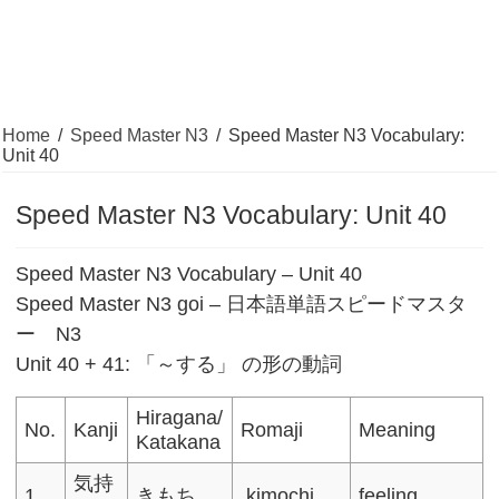
Home
/
Speed Master N3
/
Speed Master N3 Vocabulary:
Unit 40
Speed Master N3 Vocabulary: Unit 40
Speed Master N3 Vocabulary – Unit 40
Speed Master N3 goi – 日本語単語スピードマスタ
ー N3
Unit 40 + 41: 「～する」 の形の動詞
Hiragana/
No.
Kanji
Romaji
Meaning
Katakana
気持
1
きもち
kimochi
feeling