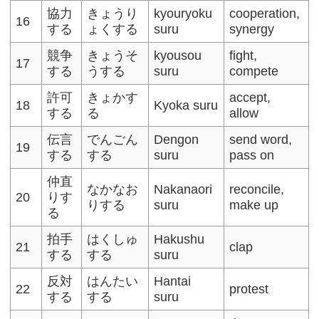
協力
きょうり
kyouryoku
cooperation,
16
する
ょくする
suru
synergy
競争
きょうそ
kyousou
fight,
17
する
うする
suru
compete
許可
きょかす
accept,
18
Kyoka suru
する
る
allow
伝言
でんごん
Dengon
send word,
19
する
する
suru
pass on
仲直
なかなお
Nakanaori
reconcile,
20
りす
りする
suru
make up
る
拍手
はくしゅ
Hakushu
21
clap
する
する
suru
反対
はんたい
Hantai
22
protest
する
する
suru