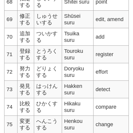
68
Shitei suru
point
する
る
修正
しゅうせ
Shūsei
69
edit, amend
する
いする
suru
追加
ついかす
Tsuika
70
add
する
る
suru
登録
とうろく
Touroku
71
register
する
する
suru
努力
どりょく
Doryoku
72
effort
する
する
suru
発見
はっけん
Hakken
73
detect
する
する
suru
比較
ひかくす
Hikaku
74
compare
する
る
suru
変更
へんこう
Henkou
75
change
する
する
suru