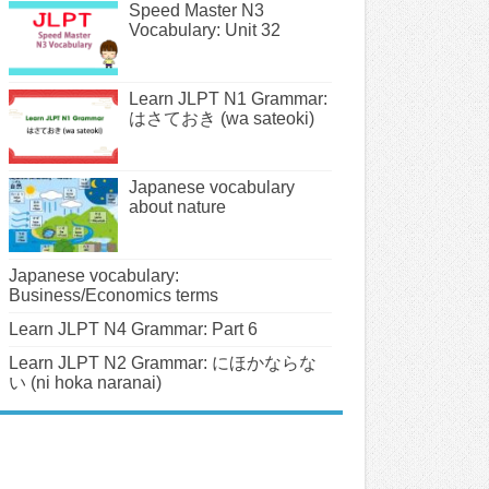
Speed Master N3
Vocabulary: Unit 32
Learn JLPT N1 Grammar:
はさておき (wa sateoki)
Japanese vocabulary
about nature
Japanese vocabulary:
Business/Economics terms
Learn JLPT N4 Grammar: Part 6
Learn JLPT N2 Grammar: にほかならな
い (ni hoka naranai)