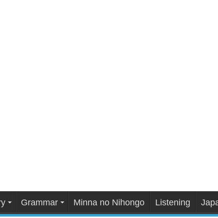
ry
Grammar
Minna no Nihongo
Listening
Japa