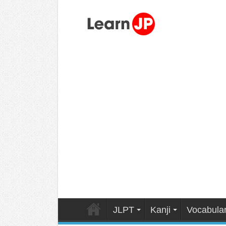
JLPT
Kanji
Vocabula