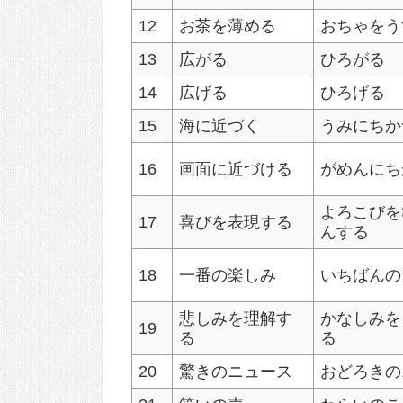
12
お茶を薄める
おちゃをう
13
広がる
ひろがる
14
広げる
ひろげる
15
海に近づく
うみにちか
16
画面に近づける
がめんにち
よろこびを
17
喜びを表現する
んする
18
一番の楽しみ
いちばんの
悲しみを理解す
かなしみを
19
る
る
20
驚きのニュース
おどろきの