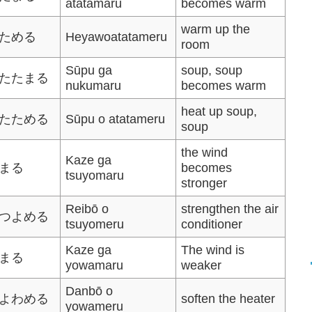
atatamaru
becomes warm
warm up the
ためる
Heyawoatatameru
room
Sūpu ga
soup, soup
たたまる
nukumaru
becomes warm
heat up soup,
たためる
Sūpu o atatameru
soup
the wind
Kaze ga
まる
becomes
tsuyomaru
stronger
Reibō o
strengthen the air
つよめる
tsuyomeru
conditioner
Kaze ga
The wind is
まる
yowamaru
weaker
Danbō o
よわめる
soften the heater
yowameru