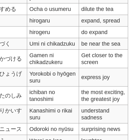
すめる
Ocha o usumeru
dilute the tea
hirogaru
expand, spread
hirogeru
do expand
づく
Umi ni chikadzuku
be near the sea
Gamen ni
Get closer to the
かづける
chikadzukeru
screen
ひょうげ
Yorokobi o hyōgen
express joy
suru
ichiban no
the most exciting,
たのしみ
tanoshimi
the greatest joy
りかいす
Kanashimi o rikai
understand
suru
sadness
ニュース
Odoroki no nyūsu
surprising news