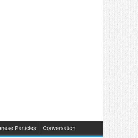
nese Particles
Conversation