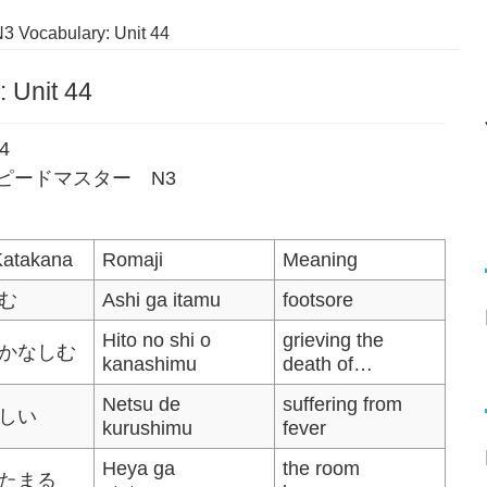
3 Vocabulary: Unit 44
 Unit 44
44
語単語スピードマスター N3
Katakana
Romaji
Meaning
む
Ashi ga itamu
footsore
Hito no shi o
grieving the
かなしむ
kanashimu
death of…
Netsu de
suffering from
しい
kurushimu
fever
Heya ga
the room
たまる