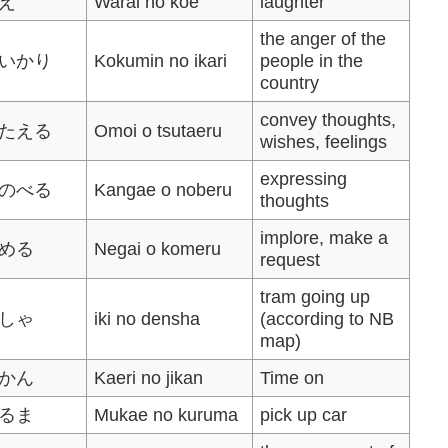
え
Warai no koe
laughter
the anger of the
いかり
Kokumin no ikari
people in the
country
convey thoughts,
たえる
Omoi o tsutaeru
wishes, feelings
expressing
のべる
Kangae o noberu
thoughts
implore, make a
める
Negai o komeru
request
tram going up
しゃ
iki no densha
(according to NB
map)
かん
Kaeri no jikan
Time on
るま
Mukae no kuruma
pick up car