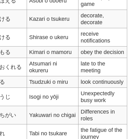
ぼえる
Asobi o oboeru
game
decorate,
ける
Kazari o tsukeru
decorate
receive
ける
Shirase o ukeru
notifications
もる
Kimari o mamoru
obey the decision
Atsumari ni
late to the
おくれる
okureru
meeting
る
Tsudzuki o miru
look continuously
Unexpectedly
うじ
Isogi no yōji
busy work
Differences in
ちがい
Yakuwari no chigai
roles
the fatigue of the
れ
Tabi no tsukare
journey