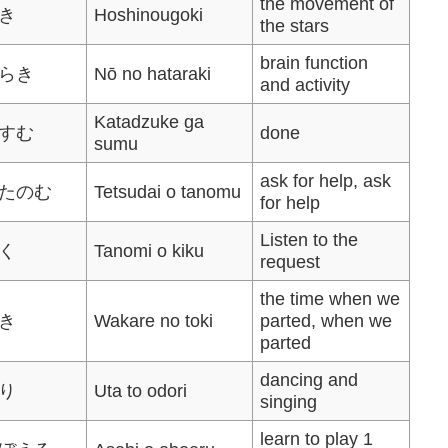
the movement of
き
Hoshinougoki
the stars
brain function
らき
Nō no hataraki
and activity
Katadzuke ga
すむ
done
sumu
ask for help, ask
たのむ
Tetsudai o tanomu
for help
Listen to the
く
Tanomi o kiku
request
the time when we
き
Wakare no toki
parted, when we
parted
dancing and
り
Uta to odori
singing
learn to play 1