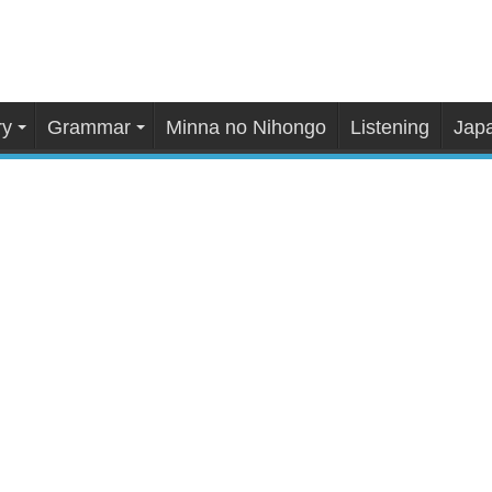
ry
Grammar
Minna no Nihongo
Listening
Japa