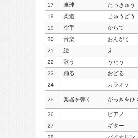
17
卓球
たっきゅう
18
柔道
じゅうどう
19
空手
からて
20
音楽
おんがく
21
絵
え
22
歌う
うたう
23
踊る
おどる
24
カラオケ
25
楽器を弾く
がっきをひ
26
ピアノ
27
ギター
28
バイオリン