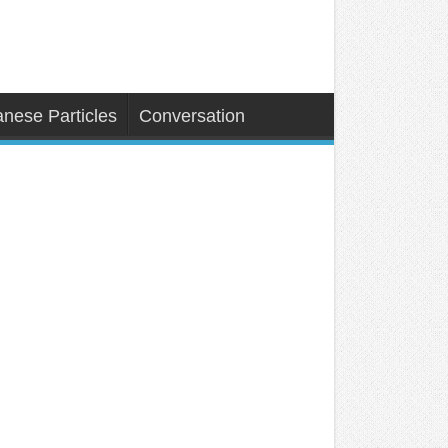
nese Particles
Conversation