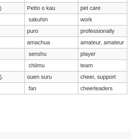
う
Petto o kau
pet care
sakuhin
work
puro
professionally
amachua
amateur, amateur
senshu
player
chiimu
team
る
ouen suru
cheer, support
fan
cheerleaders