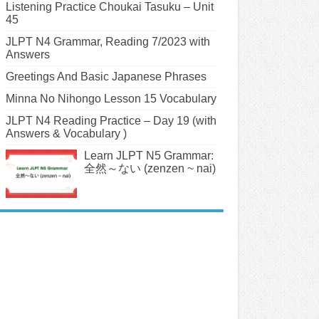
Listening Practice Choukai Tasuku – Unit
45
JLPT N4 Grammar, Reading 7/2023 with
Answers
Greetings And Basic Japanese Phrases
Minna No Nihongo Lesson 15 Vocabulary
JLPT N4 Reading Practice – Day 19 (with
Answers & Vocabulary )
Learn JLPT N5 Grammar:
全然～ない (zenzen ~ nai)