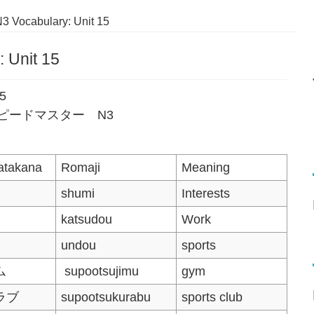
3 Vocabulary: Unit 15
 Unit 15
15
語単語スピードマスター N3
atakana
Romaji
Meaning
shumi
Interests
katsudou
Work
undou
sports
ム
supootsujimu
gym
ラブ
supootsukurabu
sports club