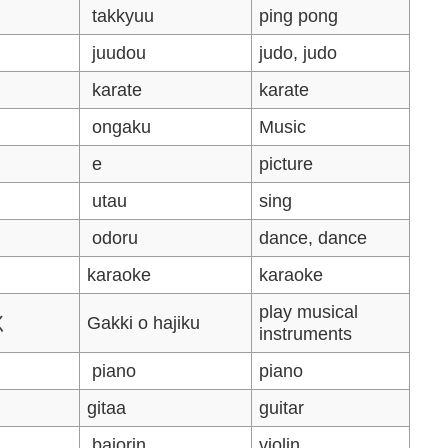
takkyuu
ping pong
juudou
judo, judo
karate
karate
ongaku
Music
e
picture
utau
sing
odoru
dance, dance
karaoke
karaoke
play musical
く
Gakki o hajiku
instruments
piano
piano
gitaa
guitar
baiorin
violin