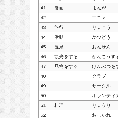
41
漫画
まんが
42
アニメ
43
旅行
りょこう
44
活動
かつどう
45
温泉
おんせん
46
観光をする
かんこうす
47
見物をする
けんぶつを
48
クラブ
49
サークル
50
ボランティ
51
料理
りょうり
52
おしゃれ