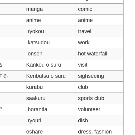
manga
comic
anime
anime
ryokou
travel
katsudou
work
onsen
hot waterfall
る
Kankou o suru
visit
する
Kenbutsu o suru
sighseeing
kurabu
club
saakuru
sports club
ア
borantia
volunteer
ryouri
dish
oshare
dress, fashion