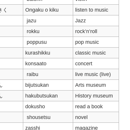
きく
Ongaku o kiku
listen to music
jazu
Jazz
rokku
rock’n’roll
poppusu
pop music
kurashikku
classic music
konsaato
concert
raibu
live music (live)
ん
bijutsukan
Arts museum
ん
hakubutsukan
History museum
dokusho
read a book
shousetsu
novel
zasshi
magazine