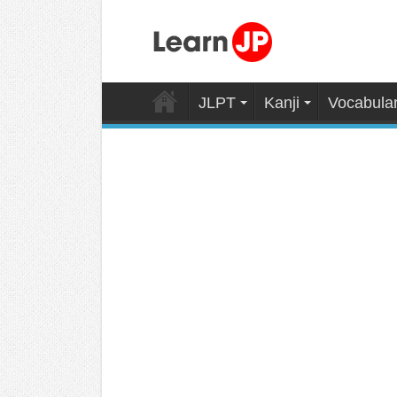
JLPT
Kanji
Vocabula