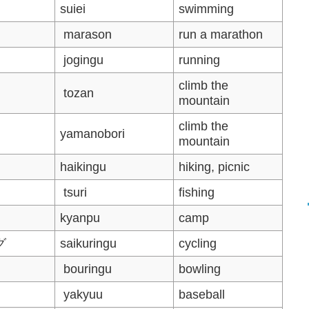
suiei
swimming
marason
run a marathon
jogingu
running
climb the
tozan
mountain
climb the
yamanobori
mountain
haikingu
hiking, picnic
tsuri
fishing
kyanpu
camp
グ
saikuringu
cycling
bouringu
bowling
yakyuu
baseball