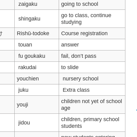
zaigaku
going to school
go to class, continue
shingaku
studying
け
Rishū-todoke
Course registration
touan
answer
fu goukaku
fail, don’t pass
rakudai
to slide
youchien
nursery school
juku
Extra class
children not yet of school
youji
age
children, primary school
jidou
students