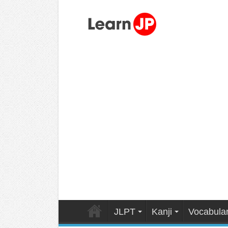
JLPT
Kanji
Vocabula