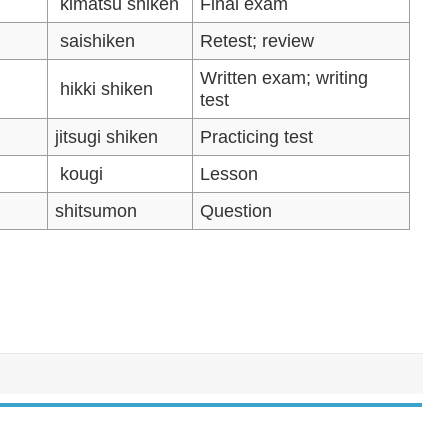
kimatsu shiken
Final exam
saishiken
Retest; review
Written exam; writing
hikki shiken
test
jitsugi shiken
Practicing test
kougi
Lesson
shitsumon
Question