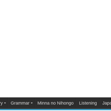
ry
Grammar
Minna no Nihongo
Listening
Japa