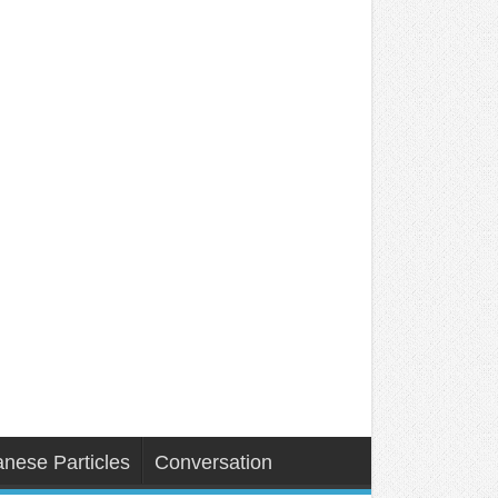
nese Particles
Conversation