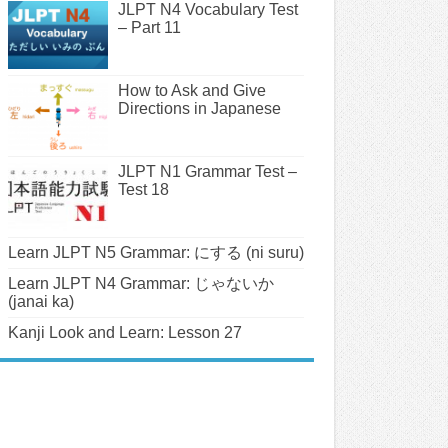
JLPT N4 Vocabulary Test
– Part 11
How to Ask and Give
Directions in Japanese
JLPT N1 Grammar Test –
Test 18
Learn JLPT N5 Grammar: にする (ni suru)
Learn JLPT N4 Grammar: じゃないか
(janai ka)
Kanji Look and Learn: Lesson 27