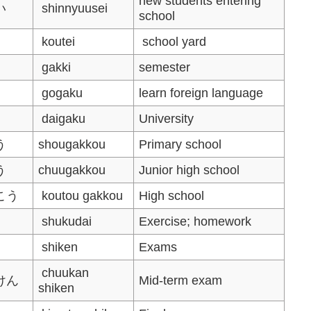
new students entering
い
shinnyuusei
school
koutei
school yard
gakki
semester
gogaku
learn foreign language
daigaku
University
う
shougakkou
Primary school
う
chuugakkou
Junior high school
こう
koutou gakkou
High school
shukudai
Exercise; homework
shiken
Exams
chuukan
けん
Mid-term exam
shiken