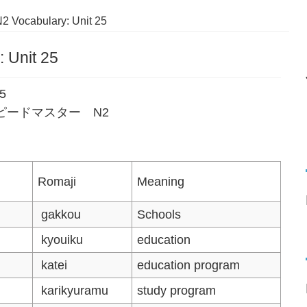
2 Vocabulary: Unit 25
 Unit 25
25
語単語スピードマスター N2
Romaji
Meaning
gakkou
Schools
kyouiku
education
katei
education program
karikyuramu
study program