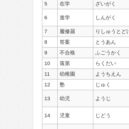
5
在学
ざいがく
6
進学
しんがく
7
履修届
りしゅうとど
8
答案
とうあん
9
不合格
ふごうかく
10
落第
らくだい
11
幼稚園
ようちえん
12
塾
じゅく
13
幼児
ようじ
14
児童
じどう