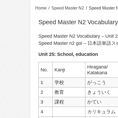
Home
/
Speed Master N2
/
Speed Master N
Speed Master N2 Vocabulary:
Speed Master N2 Vocabulary – Unit 
Speed Master n2 goi – 日本
Unit 25: School, education
Hiragana/
No.
Kanji
Katakana
1
学校
がっこう
2
教育
きょういく
3
課程
かてい
4
カリキュラム