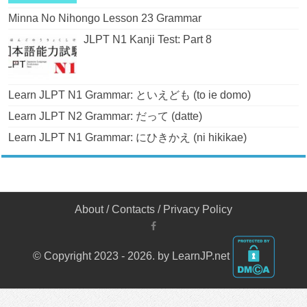
Minna No Nihongo Lesson 23 Grammar
JLPT N1 Kanji Test: Part 8
Learn JLPT N1 Grammar: といえども (to ie domo)
Learn JLPT N2 Grammar: だって (datte)
Learn JLPT N1 Grammar: にひきかえ (ni hikikae)
About
/
Contacts
/
Privacy Policy
© Copyright 2023 - 2026. by LearnJP.net