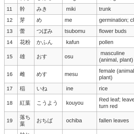
11
幹
みき
miki
trunk
12
芽
め
me
germination; c
13
蕾
つぼみ
tsubomu
flower buds
14
花粉
かふん
kafun
pollen
masculine
15
雄
おす
osu
(animal, plant)
female (animal
16
雌
めす
mesu
plant)
17
稲
いね
ine
rice
Red leaf; leav
18
紅葉
こうよう
kouyou
turn red
落ち
19
おちば
ochiba
fallen leaves
葉