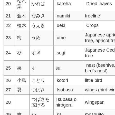
枯れ
20
かれは
kareha
Dried leaves
葉
21
並木
なみき
namiki
treeline
22
植木
うえき
ueki
Crops
Japanese apri
23
梅
うめ
ume
tree, apricot tr
Japanese Ced
24
杉
すぎ
sugi
tree
nest (beehive
25
巣
す
su
bird’s nest)
26
小鳥
ことり
kotori
little bird
27
翼
つばさ
tsubasa
wings (bird wi
つばさを
Tsubasa o
28
wingspan
広げる
hirogeru
29
蚊
か
ka
mosquito