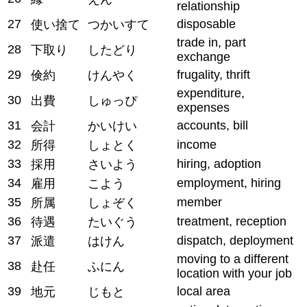
relationship
27
disposable
使い捨て
つかいすて
trade in, part
28
下取り
したどり
exchange
29
frugality, thrift
倹約
けんやく
expenditure,
30
出費
しゅっぴ
expenses
31
accounts, bill
会計
かいけい
32
income
所得
しょとく
33
hiring, adoption
採用
さいよう
34
employment, hiring
雇用
こよう
35
member
所属
しょぞく
36
treatment, reception
待遇
たいぐう
37
dispatch, deployment
派遣
はけん
moving to a different
38
赴任
ふにん
location with your job
39
local area
地元
じもと