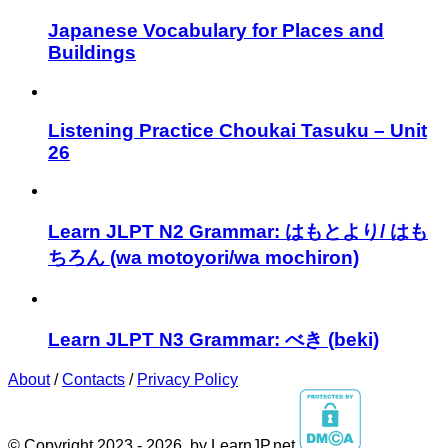
Japanese Vocabulary for Places and
Buildings
Listening Practice Choukai Tasuku – Unit
26
Learn JLPT N2 Grammar: はもとより/ はも
ちろん (wa motoyori/wa mochiron)
Learn JLPT N3 Grammar: べき (beki)
About
/
Contacts
/
Privacy Policy
© Copyright 2023 - 2026. by LearnJP.net