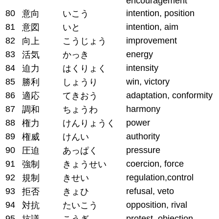
encouragement
80
intention, position
意向
いこう
81
intention, aim
意図
いと
82
improvement
向上
こうじょう
83
energy
活気
かっき
84
intensity
迫力
はくりょく
85
win, victory
勝利
しょうり
86
adaptation, conformity
適応
てきおう
87
harmony
調和
ちょうわ
88
power
権力
けんりょうく
89
authority
権威
けんい
90
pressure
圧迫
あっぱく
91
coercion, force
強制
きょうせい
92
regulation,control
規制
きせい
93
refusal, veto
拒否
きょひ
94
opposition, rival
対抗
たいこう
95
protest, objection
抗議
こうぎ