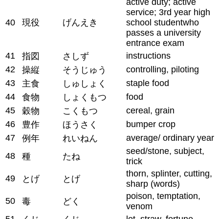
active duty; active
service; 3rd year high
40
現役
げんえき
school studentwho
passes a university
entrance exam
41
instructions
指図
さしず
42
controlling, piloting
操縦
そうじゅう
43
staple food
主食
しゅしょく
44
food
食物
しょくもつ
45
cereal, grain
穀物
こくもつ
46
bumper crop
豊作
ほうさく
47
average/ ordinary year
例年
れいねん
seed/stone, subject,
48
種
たね
trick
thorn, splinter, cutting,
49
とげ
とげ
sharp (words)
poison, temptation,
50
毒
どく
venom
51
lot, straw, fortune