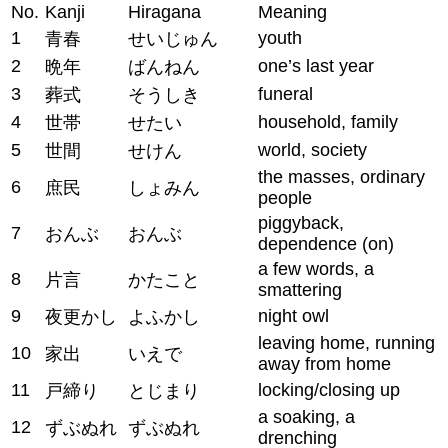
No.
Kanji
Hiragana
Meaning
1
youth
青春
せいじゅん
2
one’s last year
晩年
ばんねん
3
funeral
葬式
そうしき
4
household, family
世帯
せたい
5
world, society
世間
せけん
the masses, ordinary
6
庶民
しょみん
people
piggyback,
7
おんぶ
おんぶ
dependence (on)
a few words, a
8
片言
かたこと
smattering
9
night owl
夜更かし
よふかし
leaving home, running
10
家出
いえで
away from home
11
locking/closing up
戸締り
とじまり
a soaking, a
12
ずぶぬれ
ずぶぬれ
drenching