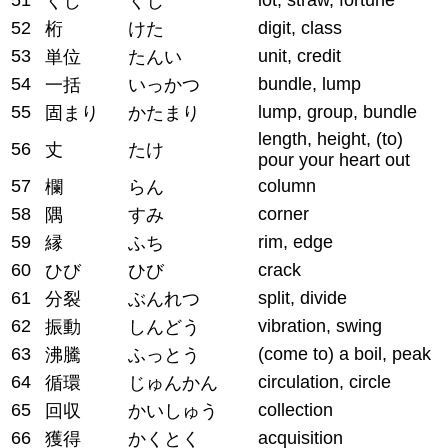
くじ
くじ
52
digit, class
桁
けた
53
unit, credit
単位
たんい
54
bundle, lump
一括
いっかつ
55
lump, group, bundle
固まり
かたまり
length, height, (to)
56
丈
たけ
pour your heart out
57
column
欄
らん
58
corner
隅
すみ
59
rim, edge
縁
ふち
60
crack
ひび
ひび
61
split, divide
分裂
ぶんれつ
62
vibration, swing
振動
しんどう
63
(come to) a boil, peak
沸騰
ふっとう
64
circulation, circle
循環
じゅんかん
65
collection
回収
かいしゅう
66
acquisition
獲得
かくとく