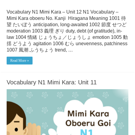
Vocabulary N1 Mimi Kara – Unit 12 N1 Vocabulary –
Mimi Kara oboeru No. Kanji Hiragana Meaning 1001 待
望 たいぼう anticipation, long-awaited 1002 節度 せつど
moderation 1003 義理 ぎり duty, debt (of gratitude), in-
law 1004 情緒 じょうちょ／じょうしょ emotion 1005 動
揺 どうよう agitation 1006 むら unevenness, patchiness
1007 風潮 ふうちょう trend, …
Read More »
Vocabulary N1 Mimi Kara: Unit 11