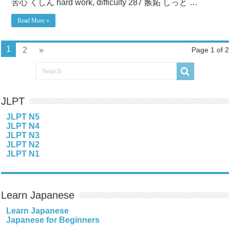
苦心 くしん hard work, difficulty 287 嫉妬 しっと …
Read More »
1
2
»
Page 1 of 2
JLPT
JLPT N5
JLPT N4
JLPT N3
JLPT N2
JLPT N1
Learn Japanese
Learn Japanese
Japanese for Beginners