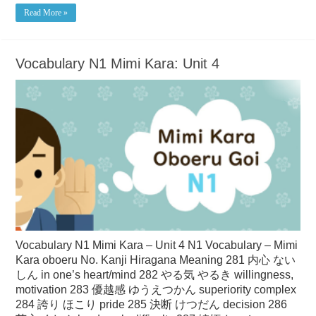
Read More »
Vocabulary N1 Mimi Kara: Unit 4
Vocabulary N1 Mimi Kara – Unit 4 N1 Vocabulary – Mimi
Kara oboeru No. Kanji Hiragana Meaning 281 内心 ない
しん in one’s heart/mind 282 やる気 やるき willingness,
motivation 283 優越感 ゆうえつかん superiority complex
284 誇り ほこり pride 285 決断 けつだん decision 286