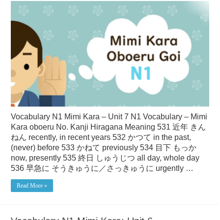
Vocabulary N1 Mimi Kara – Unit 7 N1 Vocabulary – Mimi
Kara oboeru No. Kanji Hiragana Meaning 531 近年 きん
ねん recently, in recent years 532 かつて in the past,
(never) before 533 かねて previously 534 目下 もっか
now, presently 535 終日 しゅうじつ all day, whole day
536 早急に そうきゅうに／さっきゅうに urgently …
Read More »