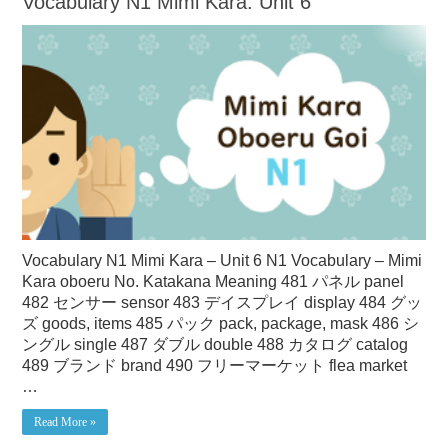
Vocabulary N1 Mimi Kara: Unit 6
Vocabulary N1 Mimi Kara – Unit 6 N1 Vocabulary – Mimi
Kara oboeru No. Katakana Meaning 481 パネル panel
482 センサー sensor 483 デイスプレイ display 484 グッ
ズ goods, items 485 パック pack, package, mask 486 シ
ングル single 487 ダブル double 488 カタログ catalog
489 ブランド brand 490 フリーマーケット flea market
…
Read More »