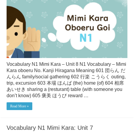
Vocabulary N1 Mimi Kara – Unit 8 N1 Vocabulary – Mimi
Kara oboeru No. Kanji Hiragana Meaning 601 団らん だ
んらん family/social gathering 602 行楽 こうらく outing,
trip, excursion 603 本場 ほんば (the) home (of) 604 相席
あいせき sharing a (resturant) table (with someone you
don’t know) 605 褒美 ほうび reward …
Read More »
Vocabulary N1 Mimi Kara: Unit 7