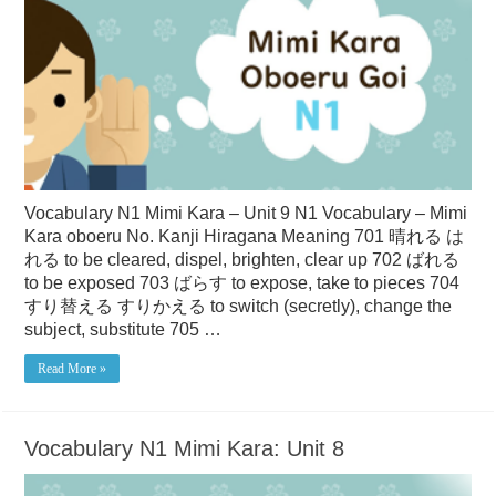
Vocabulary N1 Mimi Kara – Unit 9 N1 Vocabulary – Mimi
Kara oboeru No. Kanji Hiragana Meaning 701 晴れる は
れる to be cleared, dispel, brighten, clear up 702 ばれる
to be exposed 703 ばらす to expose, take to pieces 704
すり替える すりかえる to switch (secretly), change the
subject, substitute 705 …
Read More »
Vocabulary N1 Mimi Kara: Unit 8