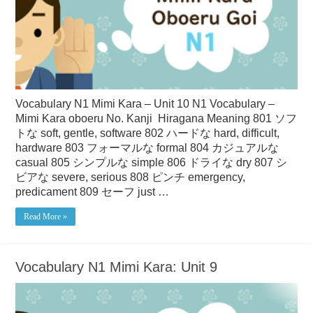
Vocabulary N1 Mimi Kara – Unit 10 N1 Vocabulary –
Mimi Kara oboeru No. Kanji Hiragana Meaning 801 ソフ
トな soft, gentle, software 802 ハードな hard, difficult,
hardware 803 フォーマルな formal 804 カジュアルな
casual 805 シンプルな simple 806 ドライな dry 807 シ
ビアな severe, serious 808 ピンチ emergency,
predicament 809 セーフ just …
Read More »
Vocabulary N1 Mimi Kara: Unit 9