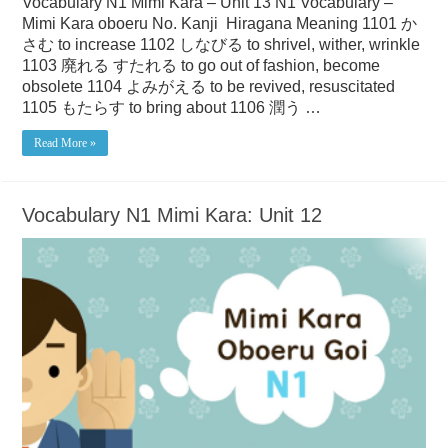
Vocabulary N1 Mimi Kara – Unit 13 N1 Vocabulary –
Mimi Kara oboeru No. Kanji Hiragana Meaning 1101 か
さむ to increase 1102 しなびる to shrivel, wither, wrinkle
1103 廃れる すたれる to go out of fashion, become
obsolete 1104 よみがえる to be revived, resuscitated
1105 もたらす to bring about 1106 潤う …
Read More »
Vocabulary N1 Mimi Kara: Unit 12