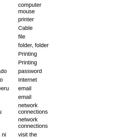
computer
mouse
printer
Cable
file
folder, folder
Printing
Printing
ado
password
to
Internet
eeru
email
email
network
u
connections
network
connections
 ni
visit the