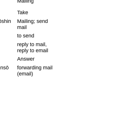
Mailing
Take
ōshin
Mailing; send
mail
to send
reply to mail,
reply to email
Answer
ensō
forwarding mail
(email)