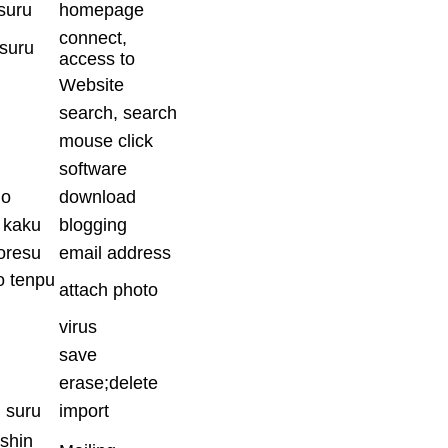
suru
homepage
connect,
suru
access to
Website
search, search
mouse click
software
do
download
 kaku
blogging
oresu
email address
o tenpu
attach photo
virus
save
erase;delete
 suru
import
shin