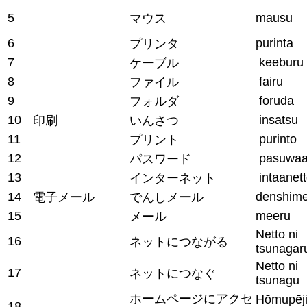
5
mausu
マウス
6
purinta
プリンタ
7
keeburu
ケーブル
8
fairu
ファイル
9
foruda
フォルダ
10
insatsu
印刷
いんさつ
11
purinto
プリント
12
pasuwa
パスワード
13
intaanet
インターネット
14
denshim
電子メール
でんしメール
15
meeru
メール
Netto ni
16
ネットにつながる
tsunagar
Netto ni
17
ネットにつなぐ
tsunagu
ホームページにアクセ
Hōmupēji
18