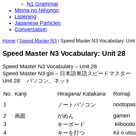
N1 Grammar
Minna no Nihongo
Listening
Japanese Particles
Conversation
Home
/
Speed Master N3
/
Speed Master N3 Vocabulary: Unit
Speed Master N3 Vocabulary: Unit 28
Speed Master N3 Vocabulary – Unit 28
Speed Master N3 goi – 日本語単語スピードマスター 
Unit 28: パソコン。ネット
No.
Kanji
Hiragana/ Katakana
Romaji
1
nootopa
ノートパソコン
2
gamen
画面
がめん
3
kiiboodo
キーボード
4
Kii o utsu
キーを打つ