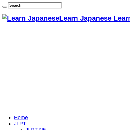
Learn Japanese Lear
Home
JLPT
JLPT N5