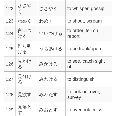
ささや
122
ささやく
to whisper, gossip
く
123
わめく
わめく
to shout, scream
言いつ
to order, tell on,
124
いいつける
ける
report
打ち明
125
うちあける
to be frank/open
ける
見かけ
to see, catch sight
126
みかける
る
of
見分け
127
みわける
to distinguish
る
to look out over,
128
見渡す
みわたす
survey
見落と
129
みおとす
to overlook, miss
す