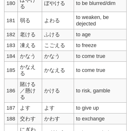
180
ぼやける
to be blurred/dim
る
to weaken, be
181
弱る
よわる
dejected
182
老ける
ふける
to age
183
凍える
こごえる
to freeze
184
かなう
かなう
to come true
かなえ
185
かなえる
to come true
る
賭ける
186
／懸け
かける
to risk, gamble
る
187
よす
よす
to give up
188
交わす
かわす
to exchange
にぎわ