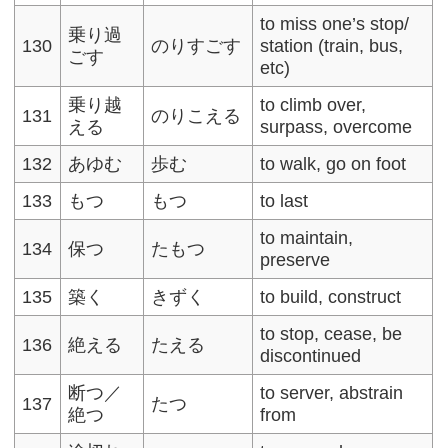
to miss one’s stop/
乗り過
130
のりすごす
station (train, bus,
ごす
etc)
乗り越
to climb over,
131
のりこえる
える
surpass, overcome
132
あゆむ
歩む
to walk, go on foot
133
もつ
もつ
to last
to maintain,
134
保つ
たもつ
preserve
135
築く
きずく
to build, construct
to stop, cease, be
136
絶える
たえる
discontinued
断つ／
to server, abstrain
137
たつ
絶つ
from