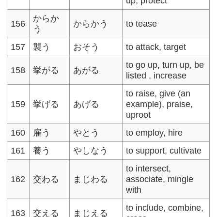
up, protect
からか
156
からかう
to tease
う
157
襲う
おそう
to attack, target
to go up, turn up, be
158
挙がる
あがる
listed , increase
to raise, give (an
159
挙げる
あげる
example), praise,
uproot
160
雇う
やとう
to employ, hire
161
養う
やしなう
to support, cultivate
to intersect,
162
交わる
まじわる
associate, mingle
with
to include, combine,
163
交える
まじえる