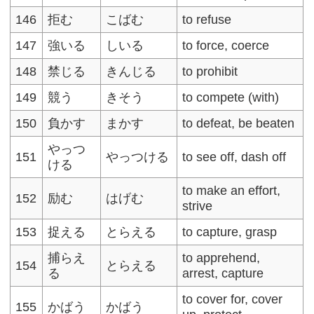
146
拒む
こばむ
to refuse
147
強いる
しいる
to force, coerce
148
禁じる
きんじる
to prohibit
149
競う
きそう
to compete (with)
150
負かす
まかす
to defeat, be beaten
やっつ
151
やっつける
to see off, dash off
ける
to make an effort,
152
励む
はげむ
strive
153
捉える
とらえる
to capture, grasp
捕らえ
to apprehend,
154
とらえる
る
arrest, capture
to cover for, cover
155
かばう
かばう