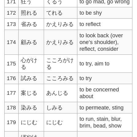
171
狂う
くるう
to go mad, go wrong
172
照れる
てれる
to be shy
173
省みる
かえりみる
to reflect
to look back (over
174
顧みる
かえりみる
one’s shoulder),
reflect, consider
心がけ
こころがけ
175
to try, aim to
る
る
176
試みる
こころみる
to try
to be concerned
177
案じる
あんじる
about
178
染みる
しみる
to permeate, sting
to run, stain, blur,
179
にじむ
にじむ
brim, bead, show
ぼやけ