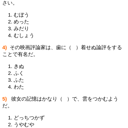
さい。
むぼう
めった
みだり
むしょう
4)
その映画評論家は、歯に（ ）着せぬ論評をする
ことで有名だ。
きぬ
ふく
ふた
わた
5)
彼女の記憶はかなり（ ）で、雲をつかむよう
だ。
どっちつかず
うやむや