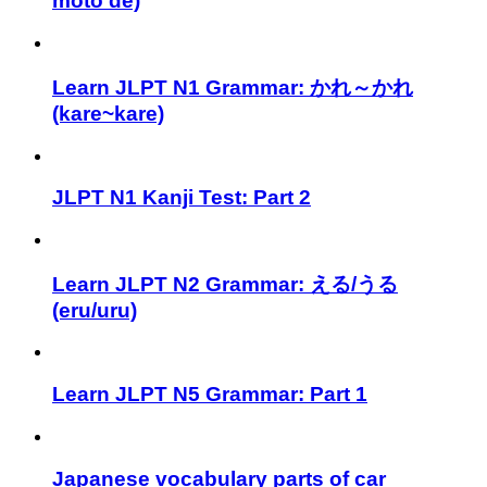
moto de)
Learn JLPT N1 Grammar: かれ～かれ
(kare~kare)
JLPT N1 Kanji Test: Part 2
Learn JLPT N2 Grammar: える/うる
(eru/uru)
Learn JLPT N5 Grammar: Part 1
Japanese vocabulary parts of car