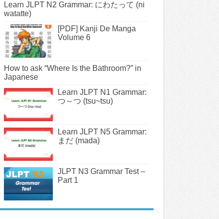
Learn JLPT N2 Grammar: にわたって (ni
watatte)
[PDF] Kanji De Manga
Volume 6
How to ask “Where Is the Bathroom?” in
Japanese
Learn JLPT N1 Grammar:
つ～つ (tsu~tsu)
Learn JLPT N5 Grammar:
まだ (mada)
JLPT N3 Grammar Test –
Part 1