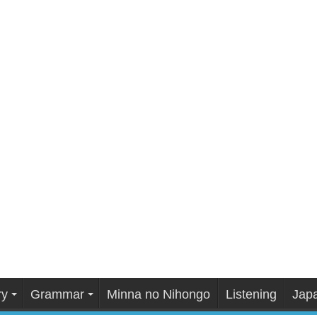
ry
Grammar
Minna no Nihongo
Listening
Japa