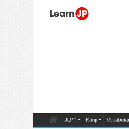
JLPT
Kanji
Vocabula