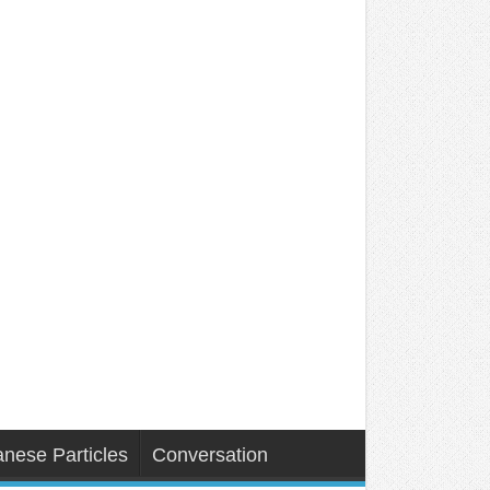
nese Particles
Conversation