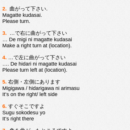
2.
曲がって下さい.
Magatte kudasai.
Please turn.
3.
…で右に曲がって下さい
… De migi ni magatte kudasai
Make a right turn at (location).
4.
…で左に曲がって下さい
…. De hidari ni magatte kudasai
Please turn left at (location).
5.
右側・左側にあります
Migigawa / hidarigawa ni arimasu
It’s on the right/ left side
6.
すぐそこですよ
Sugu sokodesu yo
It’s right there