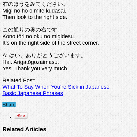
右のほうをみてください。
Migi no hō o mite kudasai.
Then look to the right side.
この通りの奥の右です。
Kono tōri no oku no migidesu.
It’s on the right side of the street corner.
A: はい。ありがとうございます。
Hai. Arigatōgozaimasu.
Yes. Thank you very much.
Related Post:
What To Say When You’re Sick in Japanese
Basic Japanese Phrases
Share
Related Articles