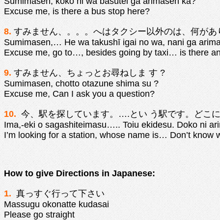
Sumimasen, koko ni wa basutei ga arimasen ka?
Excuse me, is there a bus stop here?
8.
すみません、。。。へはタクシー以外のは、何があ
Sumimasen,… He wa takushī igai no wa, nani ga arim
Excuse me, go to…, besides going by taxi… is there a
9.
すみません、ちょっとお尋ねしま す ?
Sumimasen, chotto otazune shima su ?
Excuse me, Can I ask you a question?
10.
今、駅を探しています。….とい う駅です。どこに
Ima,-eki o sagashiteimasu….. Toiu ekidesu. Doko ni a
I’m looking for a station, whose name is… Don’t know w
How to give Directions in Japanese:
1.
真っすぐ行って下さい
Massugu okonatte kudasai
Please go straight