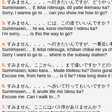
2.
すみません、。。。へ行きたいんですが、どうやっ
Sumimasen,… E ikitai ndesuga, dō yatte ikemasu ka?
Sorry, I wanna go to … can you show me how to go?
3.
すみません、。。。には、この道でいいんですか？
Sumimasen,… Ni wa, kono michide ī ndesu ka?
I’m sorry,. .. .. Is this the way to go?
4.
すみません、。。。へ行きたいんですが、一番近い
Sumimasen,… E ikitai ndesuga, ichiban chikai eki ya 
Sorry I want to go to … where is the subway station?
5.
すみません、ここから。。。まで遠いですか？どの
Sumimasen, koko kara… Made tōidesu ka? Dono gurai
Excuse me, from here to .. .. Is it far? How long does it
6.
すみません、。。。へ歩いて行ってもいいですか？
Sumimasen,… E aruite itte mo īdesu ka?
Excuse me. Can I walk to…?
7.
すみません、ここにはバス停がありませんか？