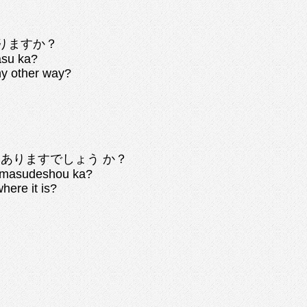
りますか？
asu ka?
ny other way?
ありますでしょう か？
rimasudeshou ka?
here it is?