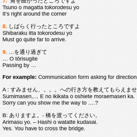
7.
角を曲がったところですよ
Tsuno o magatta tokorodesu yo
It’s right around the corner
8.
しばらく行ったところですよ
Shibaraku itta tokorodesu yo
Must go quite far to arrive.
9.
…を通り過ぎて
… O tōrisugite
Passing by …
For example:
Communication form asking for direction
A : すみません、。。。への行き方を教えてもらえま
Sumimasen,… E no ikikata o oshiete moraemasen ka.
Sorry can you show me the way to ….?
B: ありますよ。- 橋を渡ってください。
Arimasu yo. – Hashi o watatte kudasai.
Yes. You have to cross the bridge.