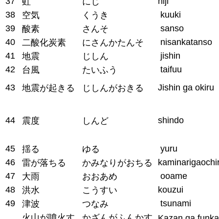
37
niji
虹
にじ
38
kuuki
空気
くうき
39
sanso
酸素
さんそ
40
nisankatanso
二酸化炭素
にさんかたんそ
41
jishin
地震
じしん
42
taifuu
台風
たいふう
43
Jishin ga okiru
地震が起きる
じしんがおきる
44
shindo
震度
しんど
45
yuru
揺る
ゆる
46
kaminarigaochi
雷が落ちる
かみなりがおちる
47
ooame
大雨
おおあめ
48
kouzui
洪水
こうすい
49
tsunami
津波
つなみ
火山が噴火す
かざんがふんかす
Kazan ga funka