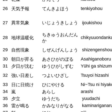
26
tenkiyohou
天気予報
てんきよほう
27
異常気象
いじょうきしょう
ijoukishou
ちきゅうおんだん
28
chikyuuondank
地球温暖化
か
29
shizengensho
自然現象
しぜんげんしょう
30
Asahiganoboru
朝日が昇る
あさひがのぼる
31
Yūhi ga shizum
夕日が沈む
ゆうひがしずむ
32
Tsuyoi hizashi
強い日差し
つよいひざし
33
Ni~Tsu ni hiyak
日に日焼け
ひにやける
34
arashi
嵐
あらし
35
yuudachi
夕立
ゆうだち
36
kaminariganar
雷が鳴る
かみなりがなる