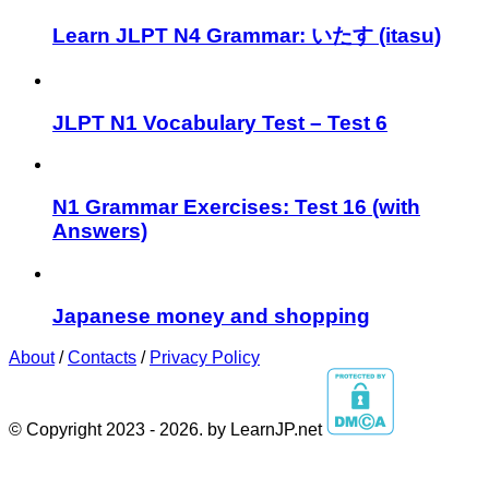
Learn JLPT N4 Grammar: いたす (itasu)
JLPT N1 Vocabulary Test – Test 6
N1 Grammar Exercises: Test 16 (with
Answers)
Japanese money and shopping
About
/
Contacts
/
Privacy Policy
© Copyright 2023 - 2026. by LearnJP.net