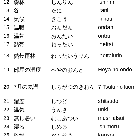
12
shinrin
森林
しんりん
13
tani
谷
たに
14
kikou
気候
きこう
15
ondan
温暖
おんだん
16
ontai
温帯
おんたい
17
nettai
熱帯
ねったい
18
nettaiurin
熱帯雨林
ねったいうりん
19
Heya no ondo
部屋の温度
へやのおんど
20
7月の気温
しちがつのきおん
7 Tsuki no kion
21
shitsudo
湿度
しつど
22
unki
温気
うんき
23
mushiatsui
蒸し暑い
むしあつい
24
shimeru
湿る
しめる
25
kansou
乾燥
かんそう