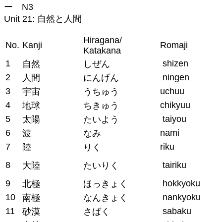
ー N3
Unit 21: 自然と人間
Hiragana/
No.
Kanji
Romaji
Katakana
1
shizen
自然
しぜん
2
ningen
人間
にんげん
3
uchuu
宇宙
うちゅう
4
chikyuu
地球
ちきゅう
5
taiyou
太陽
たいよう
6
nami
波
なみ
7
riku
陸
りく
8
tairiku
大陸
たいりく
9
hokkyoku
北極
ほっきょく
10
nankyoku
南極
なんきょく
11
sabaku
砂漠
さばく