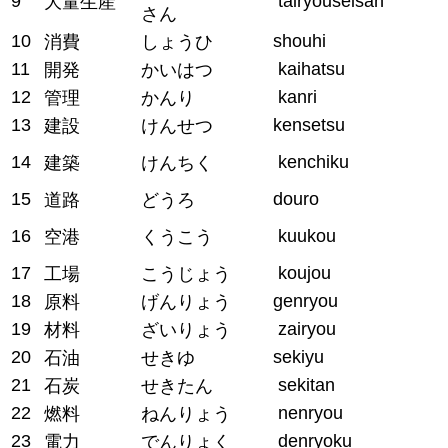
9
tairyouseisan
大量生産
さん
10
shouhi
消費
しょうひ
11
kaihatsu
開発
かいはつ
12
kanri
管理
かんり
13
kensetsu
建設
けんせつ
14
kenchiku
建築
けんちく
15
douro
道路
どうろ
16
kuukou
空港
くうこう
17
koujou
工場
こうじょう
18
genryou
原料
げんりょう
19
zairyou
材料
ざいりょう
20
sekiyu
石油
せきゆ
21
sekitan
石炭
せきたん
22
nenryou
燃料
ねんりょう
23
denryoku
電力
でんりょく