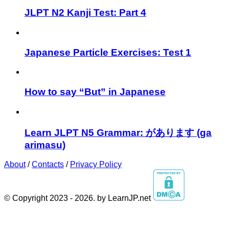
JLPT N2 Kanji Test: Part 4
Japanese Particle Exercises: Test 1
How to say “But” in Japanese
Learn JLPT N5 Grammar: があります (ga
arimasu)
About
/
Contacts
/
Privacy Policy
© Copyright 2023 - 2026. by LearnJP.net