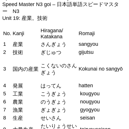
Speed Master N3 goi – 日本語単語スピードマスタ
ー N3
Unit 19: 産業。技術
Hiragana/
No.
Kanji
Romaji
Katakana
1
sangyou
産業
さんぎょう
2
gijutsu
技術
ぎじゅつ
こくないのさん
3
Kokunai no sangyō
国内の産業
ぎょう
4
hatten
発展
はってん
5
kougyou
工業
こうぎょう
6
nougyou
農業
のうぎょう
7
gyogyou
漁業
ぎょぎょう
8
seisan
生産
せいさん
たいりょうせい