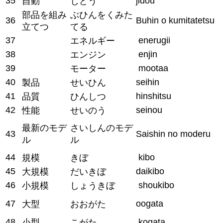
35
jidou
自動
じどう
部品を組み
ぶひんをくみた
36
Buhin o kumitatetsu
立てつ
てる
37
enerugii
エネルギー
38
enjin
エンジン
39
mootaa
モーター
40
seihin
製品
せいひん
41
hinshitsu
品質
ひんしつ
42
seinou
性能
せいのう
最新のモデ
さいしんのモデ
43
Saishin no moderu
ル
ル
44
kibo
規模
きぼ
45
daikibo
大規模
だいきぼ
46
shoukibo
小規模
しょうきぼ
47
oogata
大型
おおがた
48
kogata
小型
こがた