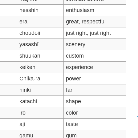
nesshin
enthusiasm
erai
great, respectful
choudoii
just right, just right
yasashī
scenery
shuukan
custom
keiken
experience
Chika-ra
power
ninki
fan
katachi
shape
iro
color
aji
taste
gamu
gum