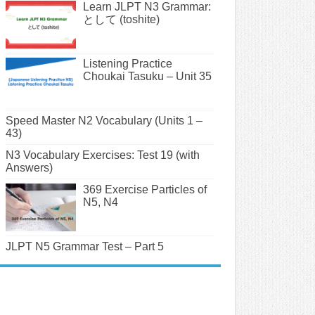
Learn JLPT N3 Grammar:
として (toshite)
Listening Practice
Choukai Tasuku – Unit 35
Speed Master N2 Vocabulary (Units 1 –
43)
N3 Vocabulary Exercises: Test 19 (with
Answers)
369 Exercise Particles of
N5, N4
JLPT N5 Grammar Test – Part 5