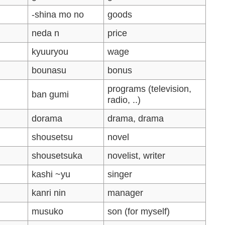
-shina mo no
goods
neda n
price
kyuuryou
wage
bounasu
bonus
programs (television,
ban gumi
radio, ..)
dorama
drama, drama
shousetsu
novel
shousetsuka
novelist, writer
kashi ~yu
singer
kanri nin
manager
musuko
son (for myself)