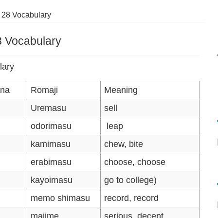
 28 Vocabulary
 Vocabulary
lary
ana
Romaji
Meaning
Uremasu
sell
odorimasu
leap
kamimasu
chew, bite
erabimasu
choose, choose
kayoimasu
go to college)
memo shimasu
record, record
majime
serious, decent