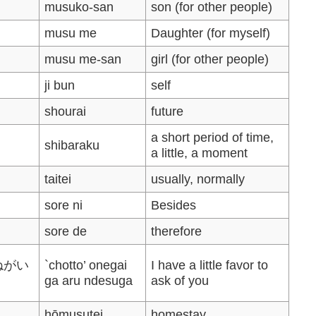
musuko-san
son (for other people)
musu me
Daughter (for myself)
musu me-san
girl (for other people)
ji bun
self
shourai
future
a short period of time,
shibaraku
a little, a moment
taitei
usually, normally
sore ni
Besides
sore de
therefore
ねがい
`chotto’ onegai
I have a little favor to
ga aru ndesuga
ask of you
hōmusutei
homestay