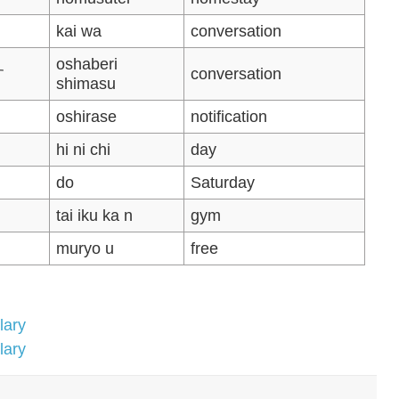
kai wa
conversation
oshaberi
す
conversation
shimasu
oshirase
notification
hi ni chi
day
do
Saturday
tai iku ka n
gym
muryo u
free
lary
lary