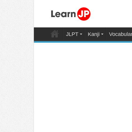
JLPT
Kanji
Vocabula