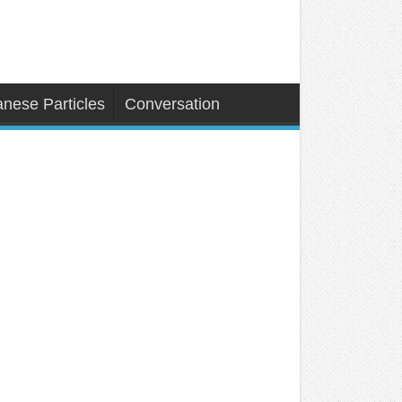
nese Particles
Conversation