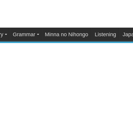
ry
Grammar
Minna no Nihongo
Listening
Japa