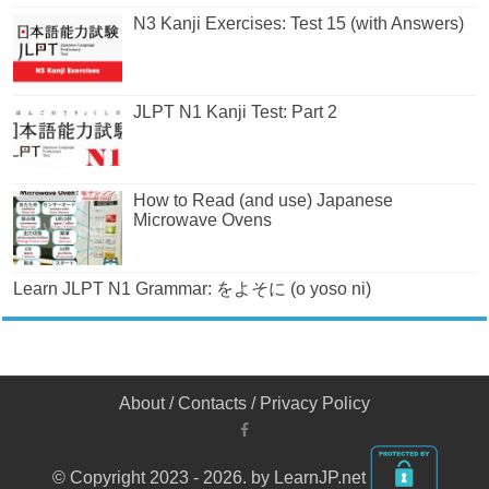
N3 Kanji Exercises: Test 15 (with Answers)
JLPT N1 Kanji Test: Part 2
How to Read (and use) Japanese
Microwave Ovens
Learn JLPT N1 Grammar: をよそに (o yoso ni)
About
/
Contacts
/
Privacy Policy
© Copyright 2023 - 2026. by LearnJP.net