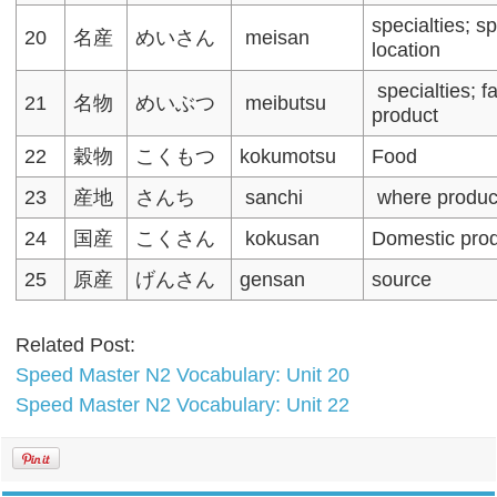
specialties; sp
20
名産
めいさん
meisan
location
specialties; 
21
名物
めいぶつ
meibutsu
product
22
穀物
こくもつ
kokumotsu
Food
23
産地
さんち
sanchi
where produc
24
国産
こくさん
kokusan
Domestic prod
25
原産
げんさん
gensan
source
Related Post:
Speed Master N2 Vocabulary: Unit 20
Speed Master N2 Vocabulary: Unit 22