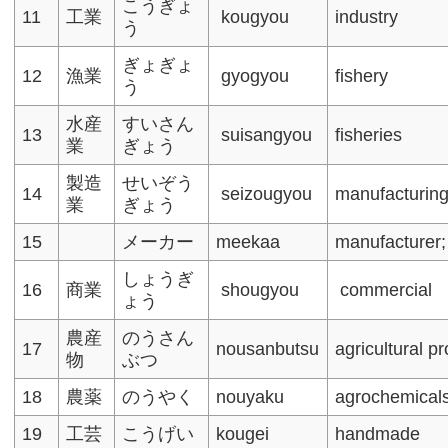
こうぎょ
11
工業
kougyou
industry
う
ぎょぎょ
12
漁業
gyogyou
fishery
う
水産
すいさん
13
suisangyou
fisheries
業
ぎょう
製造
せいぞう
14
seizougyou
manufacturin
業
ぎょう
15
メーカー
meekaa
manufacturer;
しょうぎ
16
商業
shougyou
commercial
ょう
農産
のうさん
17
nousanbutsu
agricultural p
物
ぶつ
18
農薬
のうやく
nouyaku
agrochemical
19
工芸
こうげい
kougei
handmade