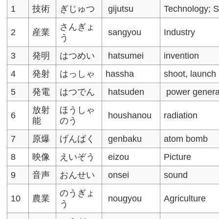
1
技術
ぎじゅつ
gijutsu
Technology; Sk
さんぎょ
2
産業
sangyou
Industry
う
3
発明
はつめい
hatsumei
invention
4
発射
はっしゃ
hassha
shoot, launch
5
発電
はつでん
hatsuden
power genera
放射
ほうしゃ
6
houshanou
radiation
能
のう
7
原爆
げんばく
genbaku
atom bomb
8
映像
えいぞう
eizou
Picture
9
音声
おんせい
onsei
sound
のうぎょ
10
農業
nougyou
Agriculture
う