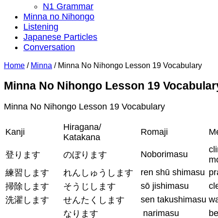
N1 Grammar
Minna no Nihongo
Listening
Japanese Particles
Conversation
Home
/
Minna
/
Minna No Nihongo Lesson 19 Vocabulary
Minna No Nihongo Lesson 19 Vocabular
Minna No Nihongo Lesson 19 Vocabulary
Hiragana/
Kanji
Romaji
M
Katakana
cl
Noborimasu
登ります
のぼります
mo
ren shū shimasu
pr
練習します
れんしゅうします
sō jishimasu
cl
掃除します
そうじします
sen takushimasu
wa
洗濯します
せんたくします
narimasu
b
なります