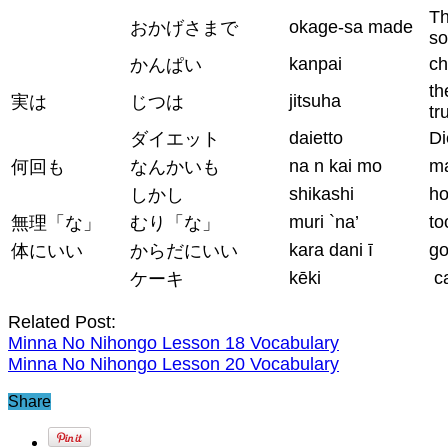
Th
okage-sa made
おかげさまで
so
kanpai
ch
かんぱい
th
jitsuha
実は
じつは
tr
daietto
Di
ダイエット
na n kai mo
ma
何回も
なんかいも
shikashi
h
しかし
muri `na’
to
無理「な」
むり「な」
kara dani ī
go
体にいい
からだにいい
kēki
c
ケーキ
Related Post:
Minna No Nihongo Lesson 18 Vocabulary
Minna No Nihongo Lesson 20 Vocabulary
Share