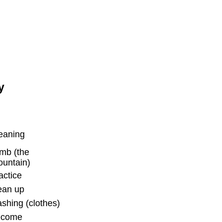
y
eaning
imb (the
untain)
actice
ean up
shing (clothes)
ecome