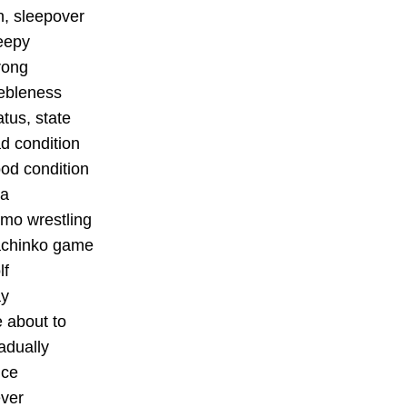
n, sleepover
eepy
rong
ebleness
atus, state
d condition
od condition
ea
mo wrestling
chinko game
lf
ay
 about to
adually
nce
ver