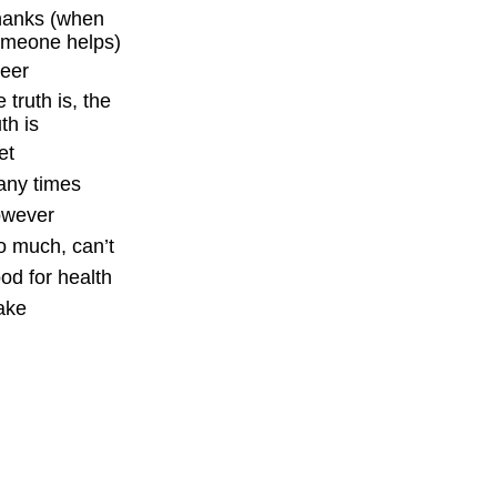
anks (when
meone helps)
eer
e truth is, the
uth is
et
ny times
owever
o much, can’t
od for health
ake