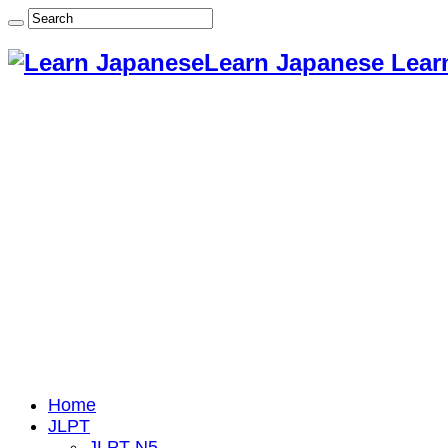
Learn Japanese Lear
Home
JLPT
JLPT N5