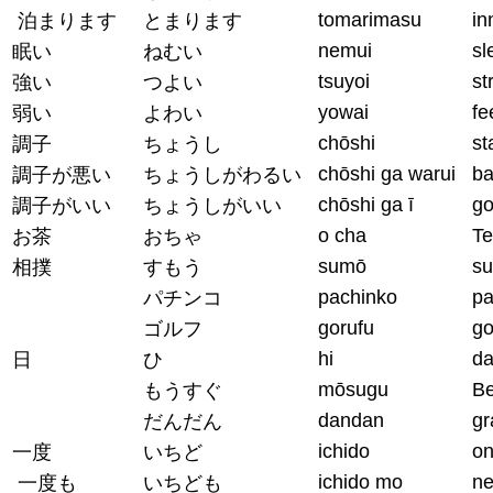
tomarimasu
in
泊まります
とまります
nemui
sl
眠い
ねむい
tsuyoi
st
強い
つよい
yowai
fe
弱い
よわい
chōshi
st
調子
ちょうし
chōshi ga warui
ba
調子が悪い
ちょうしがわるい
chōshi ga ī
go
調子がいい
ちょうしがいい
o cha
T
お茶
おちゃ
sumō
su
相撲
すもう
pachinko
pa
パチンコ
gorufu
go
ゴルフ
hi
d
日
ひ
mōsugu
Be
もうすぐ
dandan
gr
だんだん
ichido
o
一度
いちど
ichido mo
ne
一度も
いちども