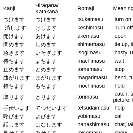
Hiragana/
Kanji
Romaji
Meanin
Katakana
tsukemasu
turn on
つけます
つけます
keshimasu
Turn off
消します
けします
akemasu
open
開けます
あけます
shimemasu
tie up, t
閉めます
しめます
isogimasu
hasty, u
急ぎます
いそぎます
machimasu
wait
待ちます
まちます
tomemasu
stop
止めます
とめます
magarimasu
bend, t
曲がります
まがります
mochimasu
hold
持ちます
もちます
catch, t
torimasu
取ります
とります
picture,
tetsudaimasu
help
手伝います
てつだいます
yobimasu
call
呼びます
よびます
hanashimasu
chat, ta
話します
はなします
misemasu
show
見せます
みせます