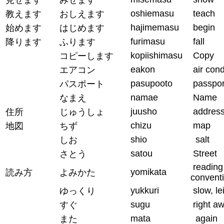
oshiemasu
teach
教えます
おしえます
hajimemasu
begin
始めます
はじめます
furimasu
fall
降ります
ふります
kopiishimasu
Copy
コピーします
eakon
air cond
エアコン
pasupooto
passpor
パスポート
namae
Name
なまえ
juusho
addres
住所
じゅうしょ
chizu
map
地図
ちず
shio
salt
しお
satou
Street
さとう
reading
yomikata
読み方
よみかた
convent
yukkuri
slow, le
ゆっくり
sugu
right a
すぐ
mata
again
また