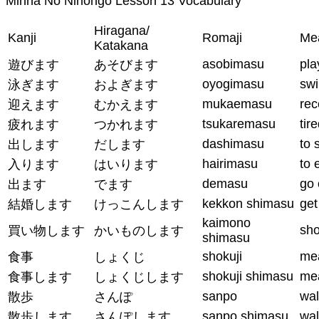
Minna No Nihongo Lesson 13 Vocabulary
Hiragana/
Kanji
Romaji
Me
Katakana
asobimasu
pla
遊びます
あそびます
oyogimasu
sw
泳ぎます
およぎます
mukaemasu
rec
迎えます
むかえます
tsukaremasu
tir
疲れます
つかれます
dashimasu
to 
出します
だします
hairimasu
to 
入ります
はいります
demasu
go 
出ます
でます
kekkon shimasu
get
結婚します
けっこんします
kaimono
sh
買い物します
かいものします
shimasu
shokuji
me
食事
しょくじ
shokuji shimasu
me
食事します
しょくじします
sanpo
wal
散歩
さんぽ
sanpo shimasu
wal
散歩します
さんぽします