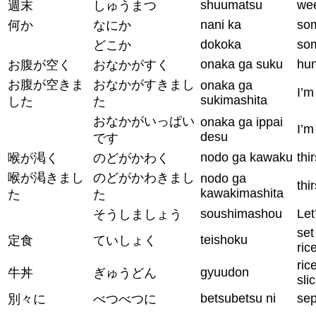
shuumatsu
we
週末
しゅうまつ
nani ka
so
何か
なにか
dokoka
so
どこか
onaka ga suku
hu
お腹が空く
おなかがすく
お腹が空きま
おなかがすきまし
onaka ga
I’m
sukimashita
した
た
おなかがいっぱい
onaka ga ippai
I’m 
desu
です
nodo ga kawaku
thi
喉が渇く
のどがかわく
喉が渇きまし
のどがかわきまし
nodo ga
thi
kawakimashita
た
た
soushimashou
Let
そうしましょう
set
teishoku
定食
ていしょく
ric
ric
gyuudon
牛丼
ぎゅうどん
sli
betsubetsu ni
sep
別々に
べつべつに