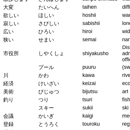
taihen
dif
大変
たいへん
hoshii
wan
欲しい
ほしい
sabishii
lon
寂しい
さびしい
hiroi
wi
広い
ひろい
semai
nar
狭い
せまい
Dis
市役所
しやくしょ
shiyakusho
adm
off
puuru
(sw
プール
kawa
riv
川
かわ
keizai
ec
経済
けいざい
bijutsu
art
美術
びじゅつ
tsuri
fis
釣り
つり
sukii
ski
スキー
kaigi
me
会議
かいぎ
touroku
reg
登録
とうろく