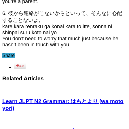
you’re a parent.
6. 彼から連絡がこないからといって、そんなに心配
することないよ。
kare kara renraku ga konai kara to itte, sonna ni
shinpai suru koto nai yo.
You don’t need to worry that much just because he
hasn’t been in touch with you.
Share
Related Articles
Learn JLPT N2 Grammar: はもとより (wa moto
yori)