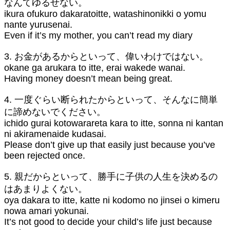
なんてゆるせない。
ikura ofukuro dakaratoitte, watashinonikki o yomu
nante yurusenai.
Even if it’s my mother, you can’t read my diary
3. お金があるからといって、偉いわけではない。
okane ga arukara to itte, erai wakede wanai.
Having money doesn’t mean being great.
4. 一度ぐらい断られたからといって、そんなに簡単
に諦めないでください。
ichido gurai kotowarareta kara to itte, sonna ni kantan
ni akiramenaide kudasai.
Please don’t give up that easily just because you’ve
been rejected once.
5. 親だからといって、勝手に子供の人生を決めるの
はあまりよくない。
oya dakara to itte, katte ni kodomo no jinsei o kimeru
nowa amari yokunai.
It’s not good to decide your child’s life just because