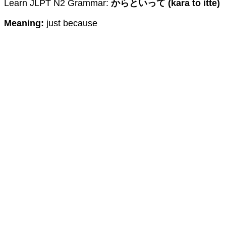
Learn JLPT N2 Grammar:
からといって (kara to itte)
Meaning:
just because