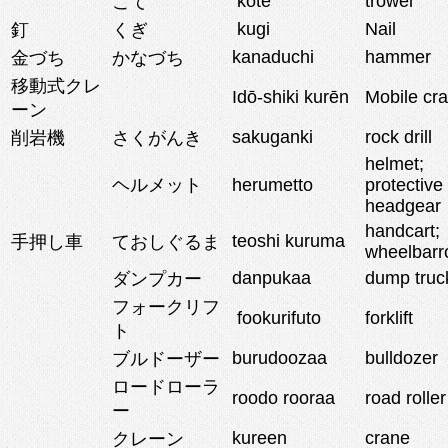
kote
trowel
こて
kugi
Nail
釘
くぎ
kanaduchi
hammer
金づち
かなづち
移動式クレ
Idō-shiki kurēn
Mobile cr
ーン
sakuganki
rock drill
削岩機
さくがんき
helmet;
ヘルメット
herumetto
protective
headgear
handcart;
teoshi kuruma
手押し車
ておしぐるま
wheelbar
danpukaa
dump truc
ダンプカー
フォークリフ
fookurifuto
forklift
ト
burudoozaa
bulldozer
ブルドーザー
ロードローラ
roodo rooraa
road roller
ー
kureen
crane
クレーン