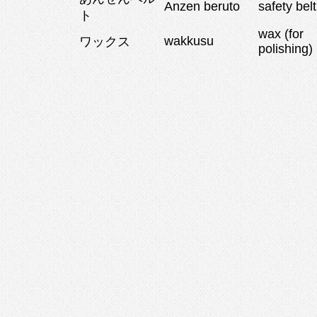
Anzen beruto
safety belt
ト
wax (for
wakkusu
ワックス
polishing)