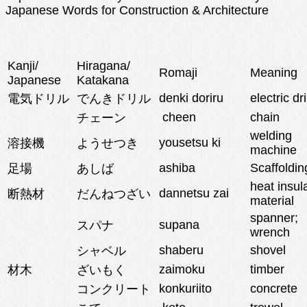
Japanese Words for Construction & Architecture
Kanji/
Hiragana/
Romaji
Meaning
Japanese
Katakana
denki doriru
electric dri
電気ドリル
でんきドリル
cheen
chain
チェーン
welding
yousetsu ki
溶接機
ようせつき
machine
ashiba
Scaffoldin
足場
あしば
heat insul
dannetsu zai
断熱材
だんねつざい
material
spanner;
supana
スパナ
wrench
shaberu
shovel
シャベル
zaimoku
timber
材木
ざいもく
konkuriito
concrete
コンクリート