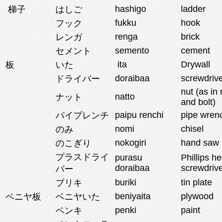
hashigo
ladder
梯子
はしご
fukku
hook
フック
renga
brick
レンガ
semento
cement
セメント
ita
Drywall
板
いた
doraibaa
screwdriv
ドライバー
nut (as in 
natto
ナット
and bolt)
paipu renchi
pipe wren
パイプレンチ
nomi
chisel
のみ
nokogiri
hand saw
のこぎり
プラスドライ
purasu
Phillips h
doraibaa
screwdriv
バー
buriki
tin plate
ブリキ
beniyaita
plywood
ベニヤ板
ベニヤいた
penki
paint
ペンキ