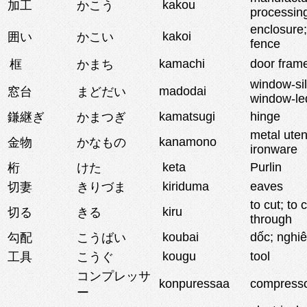
kakou
加工
かこう
processin
enclosure;
kakoi
囲い
かこい
fence
kamachi
door fram
框
かまち
window-sil
madodai
窓台
まどだい
window-le
kamatsugi
hinge
鎌継ぎ
かまつぎ
metal uten
kanamono
金物
かなもの
ironware
keta
Purlin
桁
けた
kiriduma
eaves
切妻
きりづま
to cut; to 
kiru
切る
きる
through
koubai
dốc; nghi
勾配
こうばい
kougu
tool
工具
こうぐ
コンプレッサ
konpuressaa
compress
ー