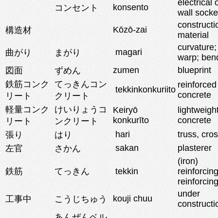
electrical 
konsento
コンセント
wall socke
constructi
Kōzō-zai
構造材
material
curvature;
magari
曲がり
まがり
warp; ben
zumen
blueprint
図面
ずめん
鉄筋コンク
てっきんコン
reinforced
tekkinkonkuriito
concrete
リート
クリート
軽量コンク
けいりょうコ
Keiryō
lightweigh
konkurīto
concrete
リート
ンクリート
hari
truss, cro
張り
はり
sakan
plasterer
左官
さかん
(iron)
鉄筋
てっきん
tekkin
reinforcing
reinforcing
under
kouji chuu
工事中
こうじちゅう
constructi
あんぜんベル