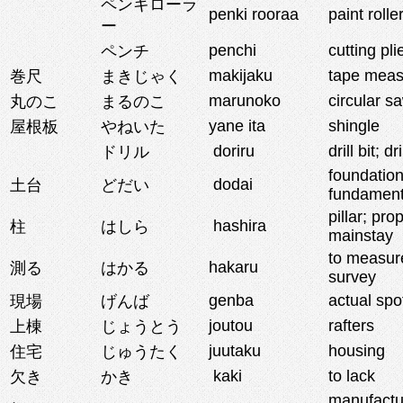
ペンキローラ
penki rooraa
paint rolle
ー
penchi
cutting pli
ペンチ
makijaku
tape meas
巻尺
まきじゃく
marunoko
circular s
丸のこ
まるのこ
yane ita
shingle
屋根板
やねいた
doriru
drill bit; dri
ドリル
foundation
dodai
土台
どだい
fundament
pillar; prop
hashira
柱
はしら
mainstay
to measure
hakaru
測る
はかる
survey
genba
actual spot
現場
げんば
joutou
rafters
上棟
じょうとう
juutaku
housing
住宅
じゅうたく
kaki
to lack
欠き
かき
manufactu