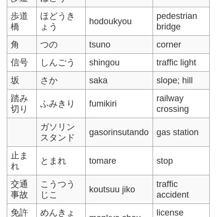
歩道
ほどうき
pedestrian
hodoukyou
橋
ょう
bridge
角
つの
tsuno
corner
信号
しんごう
shingou
traffic light
坂
さか
saka
slope; hill
踏み
railway
ふみきり
fumikiri
切り
crossing
ガソリン
gasorinsutando
gas station
スタンド
止ま
とまれ
tomare
stop
れ
交通
こうつう
traffic
koutsuu jiko
事故
じこ
accident
免許
めんきょ
license