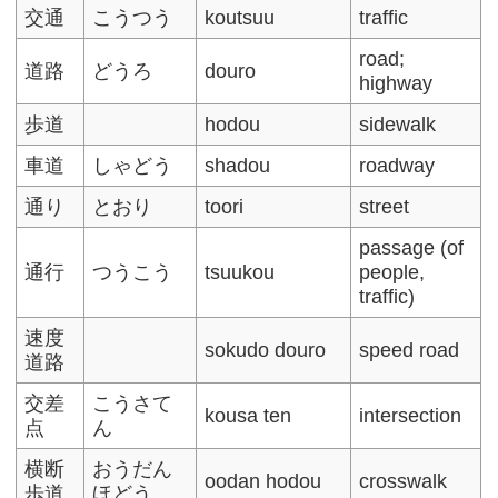
交通
こうつう
koutsuu
traffic
road;
道路
どうろ
douro
highway
歩道
hodou
sidewalk
車道
しゃどう
shadou
roadway
通り
とおり
toori
street
passage (of
通行
つうこう
tsuukou
people,
traffic)
速度
sokudo douro
speed road
道路
交差
こうさて
kousa ten
intersection
点
ん
横断
おうだん
oodan hodou
crosswalk
歩道
ほどう