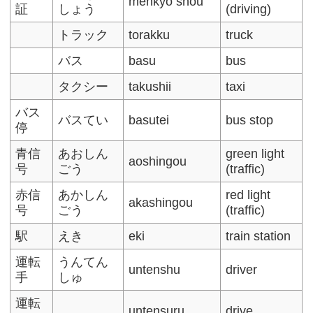
menkyo shou
証
しょう
(driving)
トラック
torakku
truck
バス
basu
bus
タクシー
takushii
taxi
バス
バスてい
basutei
bus stop
停
青信
あおしん
green light
aoshingou
号
ごう
(traffic)
赤信
あかしん
red light
akashingou
号
ごう
(traffic)
駅
えき
eki
train station
運転
うんてん
untenshu
driver
手
しゅ
運転
untensuru
drive