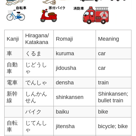
Hiragana/
Kanji
Romaji
Meaning
Katakana
車
くるま
kuruma
car
自動
じどうし
jidousha
car
車
ゃ
電車
でんしゃ
densha
train
新幹
しんかん
Shinkansen;
shinkansen
線
せん
bullet train
バイク
baiku
bike
自転
じてんし
jitensha
bicycle; bike
車
ゃ