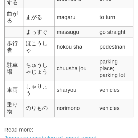
する
曲が
まがる
magaru
to turn
る
まっすぐ
massugu
go straight
歩行
ほこうし
hokou sha
pedestrian
者
ゃ
parking
駐車
ちゅうし
chuusha jou
place;
場
ゃじょう
parking lot
しゃりょ
車両
sharyou
vehicles
う
乗り
のりもの
norimono
vehicles
物
Read more: