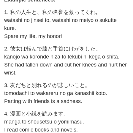
1. 私の人生と、私の名誉を救ってくれ。
watashi no jinsei to, watashi no meiyo o sukutte
kure.
Spare my life, my honor!
2. 彼女は転んで膝と手首にけがをした。
kanojo wa koronde hiza to tekubi ni kega o shita.
She had fallen down and cut her knees and hurt her
wrist.
3. 友だちと別れるのが悲しいこと。
tomodachi to wakareru no ga kanashii koto.
Parting with friends is a sadness.
4. 漫画と小説を読みます。
manga to shousetsu o yomimasu.
I read comic books and novels.