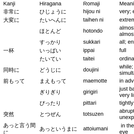
Kanji
Hiragana
Romaji
Mean
hijou ni
very;
非常に
ひじょうに
taihen ni
extrem
大変に
たいへんに
almost
hotondo
ほとんど
almos
sukkari
all; en
すっかり
ippai
full
一杯
いっぱい
taitei
ordina
たいてい
while;
doujini
同時に
どうじに
simul
maemotte
in ad
前もって
まえもって
just b
girigiri
ぎりぎり
very l
pittari
tightl
ぴったり
abrup
totsuzen
突然
とつぜん
unexp
あっと言う間
in the
attoiumani
あっというまに
eye
に