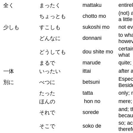
mattaku
entire
全く
まったく
(not) 
chotto mo
ちょっとも
a little
sukoshi mo
not eve
少しも
すこしも
to wha
donnani
どんなに
howev
certai
dou shite mo
どうしても
what
marude
quite; 
まるで
ittai
after a
一体
いったい
Especi
betsuni
別に
べつに
Besid
tatta
only; 
たった
hon no
mere; 
ほんの
and; 
sorede
それで
becau
so; ac
soko de
そこで
theref