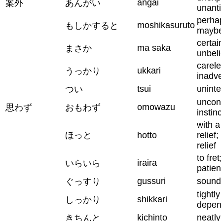
angai
案外
あんがい
unant
perhap
moshikasuruto
もしかすると
mayb
certai
ma saka
まさか
unbel
carele
ukkari
うっかり
inadve
tsui
uninte
つい
uncon
omowazu
思わず
おもわず
instin
with a
ほっと
hotto
relief;
relief
to fret
iraira
いらいら
patie
gussuri
soundl
ぐっすり
tightly
shikkari
しっかり
depen
kichinto
neatly;
きちんと