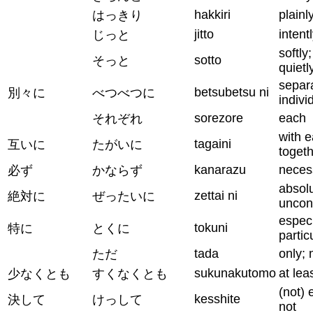
hakkiri
plainly
はっきり
jitto
intent
じっと
softly;
sotto
そっと
quietl
separa
betsubetsu ni
別々に
べつべつに
indivi
sorezore
each
それぞれ
with e
tagaini
互いに
たがいに
toget
kanarazu
necess
必ず
かならず
absolu
zettai ni
絶対に
ぜったいに
uncond
especi
tokuni
特に
とくに
partic
tada
only; 
ただ
sukunakutomo
at lea
少なくとも
すくなくとも
(not) 
kesshite
決して
けっして
not