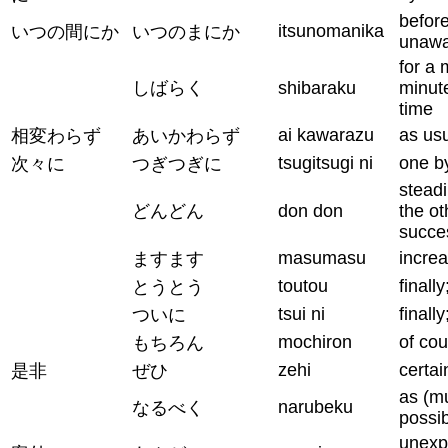
befor
itsunomanika
いつの間にか
いつのまにか
unawa
for a 
しばらく
shibaraku
minut
time
ai kawarazu
as us
相変わらず
あいかわらず
tsugitsugi ni
one b
次々に
つぎつぎに
steadi
どんどん
don don
the ot
succe
masumasu
increa
ますます
toutou
finall
とうとう
tsui ni
finall
ついに
mochiron
of cou
もちろん
zehi
certai
是非
ぜひ
as (m
narubeku
なるべく
possib
unexp