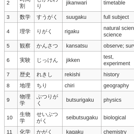
2
jikanwari
timetable
割
り
3
数学
すうがく
suugaku
full subject
natural scie
4
理学
りがく
rigaku
science
5
観察
かんさつ
kansatsu
observe; su
test,
6
実験
じっけん
jikken
experiment
7
歴史
れきし
rekishi
history
8
地理
ちり
chiri
geography
物理
ぶつりが
9
butsurigaku
physics
学
く
生物
せいぶつ
10
seibutsugaku
biological
学
がく
11
化学
かがく
kagaku
chemistry