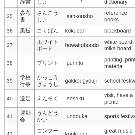
辞書
しょ
dictionary
参考
さんこう
reference
35
sankousho
書
しょ
books
36
黒板
こくばん
kokuban
blackboard
ホワイト
white board,
37
howaitoboodo
ボード
mika board
printing, pri
38
プリント
purinto
material
学校
がっこう
39
gakkougyouji
school festiv
行事
ぎょうじ
visit, have a
40
遠足
えんそく
ensoku
picnic
運動
うんどう
41
undoukai
sports festiv
会
かい
コンクー
great music
42
konkuuru