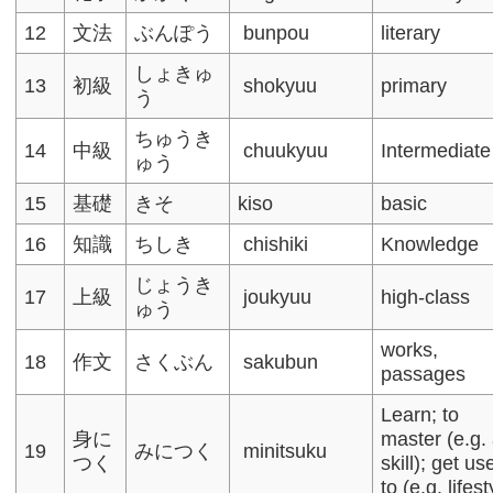
12
文法
ぶんぽう
bunpou
literary
しょきゅ
13
初級
shokyuu
primary
う
ちゅうき
14
中級
chuukyuu
Intermediate
ゅう
15
基礎
きそ
kiso
basic
16
知識
ちしき
chishiki
Knowledge
じょうき
17
上級
joukyuu
high-class
ゅう
works,
18
作文
さくぶん
sakubun
passages
Learn; to
身に
master (e.g.
19
みにつく
minitsuku
つく
skill); get us
to (e.g. lifest