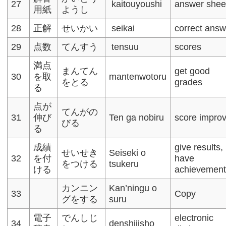
27
kaitouyoushi
answer shee
用紙
ようし
28
正解
せいかい
seikai
correct answ
29
点数
てんすう
tensuu
scores
満点
まんてん
get good
30
を取
mantenwotoru
をとる
grades
る
点が
てんがの
31
伸び
Ten ga nobiru
score impro
びる
る
成績
give results,
せいせき
Seiseki o
32
を付
have
をつける
tsukeru
ける
achievemen
カンニン
Kan’ningu o
33
Copy
グをする
suru
電子
でんしじ
electronic
34
denshijisho