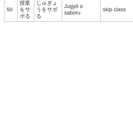
授業
じゅぎょ
Jugyō o
50
をサ
うをサボ
skip class
saboru
ボる
る