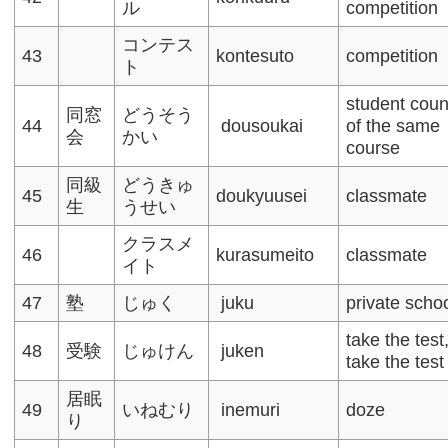
ル
competition
コンテス
43
kontesuto
competition
ト
student coun
同窓
どうそう
44
dousoukai
of the same
会
かい
course
同級
どうきゅ
45
doukyuusei
classmate
生
うせい
クラスメ
46
kurasumeito
classmate
イト
47
塾
じゅく
juku
private scho
take the test
48
受験
じゅけん
juken
take the test
居眠
49
いねむり
inemuri
doze
り