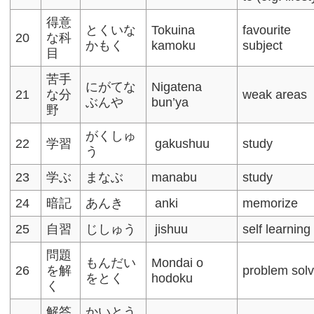
得意
とくいな
Tokuina
favourite
20
な科
かもく
kamoku
subject
目
苦手
にがてな
Nigatena
21
な分
weak areas
ぶんや
bun’ya
野
がくしゅ
22
学習
gakushuu
study
う
23
学ぶ
まなぶ
manabu
study
24
暗記
あんき
anki
memorize
25
自習
じしゅう
jishuu
self learning
問題
もんだい
Mondai o
26
を解
problem solv
をとく
hodoku
く
解答
かいとう