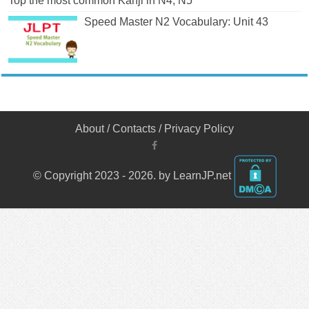
Top the most common Kanji in N4, N5
Speed Master N2 Vocabulary: Unit 43
About
/
Contacts
/
Privacy Policy
© Copyright 2023 - 2026. by LearnJP.net