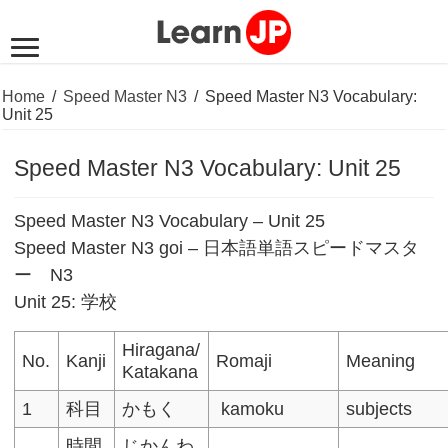
Home
/
Speed Master N3
/
Speed Master N3 Vocabulary:
Unit 25
Speed Master N3 Vocabulary: Unit 25
Speed Master N3 Vocabulary – Unit 25
Speed Master N3 goi – 日本語単語スピードマスタ
ー N3
Unit 25: 学校
Hiragana/
No.
Kanji
Romaji
Meaning
Katakana
1
科目
かもく
kamoku
subjects
時間
じかんわ