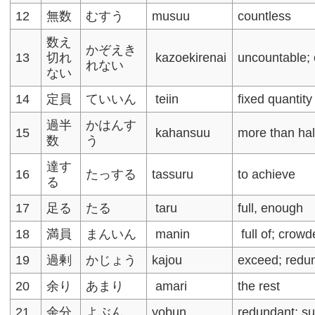
12
無数
むすう
musuu
countless
数え
かぞえき
13
切れ
kazoekirenai
uncountable; 
れない
ない
14
定員
ていいん
teiin
fixed quantity
過半
かはんす
15
kahansuu
more than hal
数
う
達す
16
たっする
tassuru
to achieve
る
17
足る
たる
taru
full, enough
18
満員
まんいん
manin
full of; crow
19
過剰
かじょう
kajou
exceed; redu
20
余り
あまり
amari
the rest
21
余分
よぶん
yobun
redundant; su