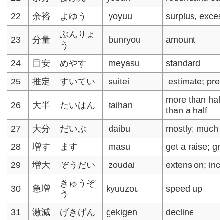
22
余裕
よゆう
yoyuu
surplus, exce
ぶんりょ
23
分量
bunryou
amount
う
24
目安
めやす
meyasu
standard
25
推定
すいてい
suitei
estimate; pr
more than hal
26
大半
たいはん
taihan
than a half
27
大分
だいぶ
daibu
mostly; much
28
増す
ます
masu
get a raise; 
29
増大
ぞうだい
zoudai
extension; in
きゅうぞ
30
急増
kyuuzou
speed up
う
31
激減
げきげん
gekigen
decline