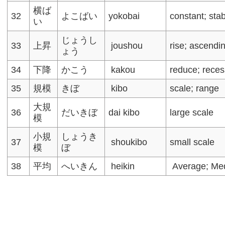
横ば
32
よこばい
yokobai
constant; stabi
い
じょうし
33
上昇
joushou
rise; ascendi
ょう
34
下降
かこう
kakou
reduce; reces
35
規模
きぼ
kibo
scale; range
大規
36
だいきぼ
dai kibo
large scale
模
小規
しょうき
37
shoukibo
small scale
模
ぼ
38
平均
へいきん
heikin
Average; Me