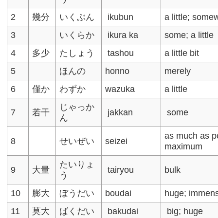
2
幾分
いくぶん
ikubun
a little; some
3
いくらか
ikura ka
some; a little
4
多少
たしょう
tashou
a little bit
5
ほんの
honno
merely
6
僅か
わずか
wazuka
a little
じゃっか
7
若干
jakkan
some
ん
as much as po
8
せいぜい
seizei
maximum
たいりょ
9
大量
tairyou
bulk
う
10
膨大
ぼうだい
boudai
huge; immen
11
莫大
ばくだい
bakudai
big; huge