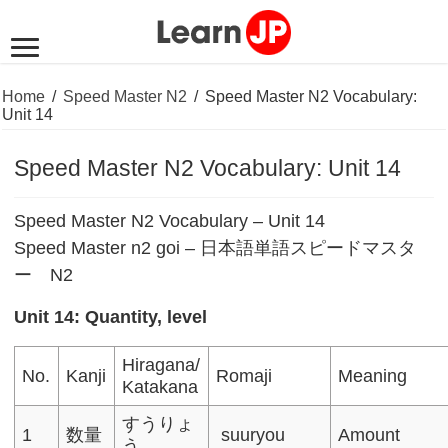
Home
/
Speed Master N2
/
Speed Master N2 Vocabulary:
Unit 14
Speed Master N2 Vocabulary: Unit 14
Speed Master N2 Vocabulary – Unit 14
Speed Master n2 goi – 日本語単語スピードマスタ
ー N2
Unit 14: Quantity, level
Hiragana/
No.
Kanji
Romaji
Meaning
Katakana
すうりょ
1
数量
suuryou
Amount
う