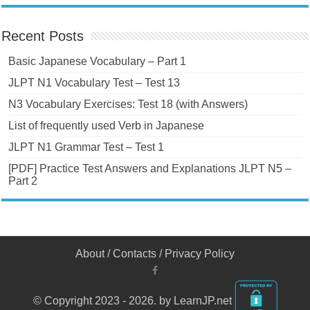
Recent Posts
Basic Japanese Vocabulary – Part 1
JLPT N1 Vocabulary Test – Test 13
N3 Vocabulary Exercises: Test 18 (with Answers)
List of frequently used Verb in Japanese
JLPT N1 Grammar Test – Test 1
[PDF] Practice Test Answers and Explanations JLPT N5 –
Part 2
About
/
Contacts
/
Privacy Policy
© Copyright 2023 - 2026. by LearnJP.net