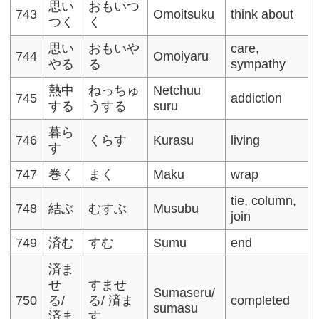
思い
おもいつ
743
Omoitsuku
think about
つく
く
思い
おもいや
care,
744
Omoiyaru
やる
る
sympathy
熱中
ねっちゅ
Netchuu
745
addiction
する
うする
suru
暮ら
746
くらす
Kurasu
living
す
747
巻く
まく
Maku
wrap
tie, column,
748
結ぶ
むすぶ
Musubu
join
749
済む
すむ
Sumu
end
済ま
せ
すませ
Sumaseru/
750
る/
る/ 済ま
completed
sumasu
済ま
す