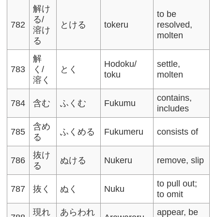
解け
to be
る/
782
とける
tokeru
resolved,
溶け
molten
る
解
Hodoku/
settle,
783
く/
とく
toku
molten
溶く
contains,
784
含む
ふくむ
Fukumu
includes
含め
785
ふくめる
Fukumeru
consists of
る
抜け
786
ぬける
Nukeru
remove, slip
る
to pull out;
787
抜く
ぬく
Nuku
to omit
現れ
あらわれ
appear, be