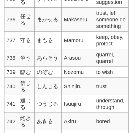
る
suggestion
trust, let
任せ
736
まかせる
Makaseru
someone do
る
something
keep, obey,
737
守る
まもる
Mamoru
protect
quarrel,
738
争う
あらそう
Arasou
quarrel
739
臨む
のぞむ
Nozomu
to wish
信じ
740
しんじる
Shinjiru
trust
る
通じ
understand,
741
つうじる
tsuujiru
る
through
飽き
742
あきる
Akiru
bored
る