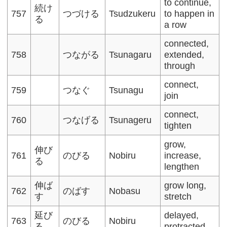
to continue,
続け
757
つづける
Tsudzukeru
to happen in
る
a row
connected,
758
つながる
Tsunagaru
extended,
through
connect,
759
つなぐ
Tsunagu
join
connect,
760
つなげる
Tsunageru
tighten
grow,
伸び
761
のびる
Nobiru
increase,
る
lengthen
伸ば
grow long,
762
のばす
Nobasu
す
stretch
延び
delayed,
763
のびる
Nobiru
る
protracted