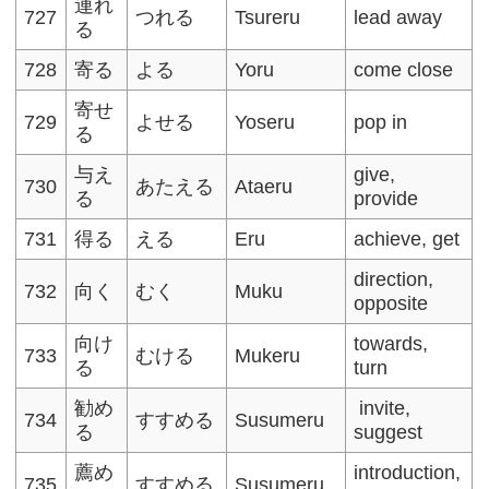
連れ
727
つれる
Tsureru
lead away
る
728
寄る
よる
Yoru
come close
寄せ
729
よせる
Yoseru
pop in
る
与え
give,
730
あたえる
Ataeru
る
provide
731
得る
える
Eru
achieve, get
direction,
732
向く
むく
Muku
opposite
向け
towards,
733
むける
Mukeru
る
turn
勧め
invite,
734
すすめる
Susumeru
る
suggest
薦め
introduction,
735
すすめる
Susumeru