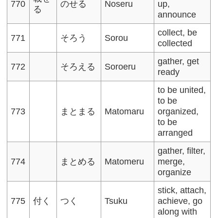
770
のせる
Noseru
up,
る
announce
collect, be
771
そろう
Sorou
collected
gather, get
772
そろえる
Soroeru
ready
to be united,
to be
773
まとまる
Matomaru
organized,
to be
arranged
gather, filter,
774
まとめる
Matomeru
merge,
organize
stick, attach,
775
付く
つく
Tsuku
achieve, go
along with