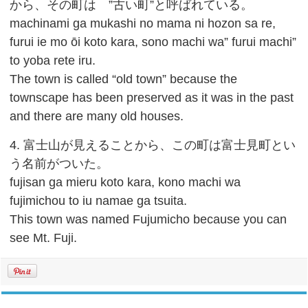
から、その町は ”古い町”と呼ばれている。
machinami ga mukashi no mama ni hozon sa re,
furui ie mo ōi koto kara, sono machi wa” furui machi”
to yoba rete iru.
The town is called “old town” because the
townscape has been preserved as it was in the past
and there are many old houses.
4. 富士山が見えることから、この町は富士見町とい
う名前がついた。
fujisan ga mieru koto kara, kono machi wa
fujimichou to iu namae ga tsuita.
This town was named Fujumicho because you can
see Mt. Fuji.