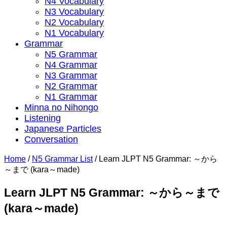
N4 Vocabulary
N3 Vocabulary
N2 Vocabulary
N1 Vocabulary
Grammar
N5 Grammar
N4 Grammar
N3 Grammar
N2 Grammar
N1 Grammar
Minna no Nihongo
Listening
Japanese Particles
Conversation
Home
/
N5 Grammar List
/
Learn JLPT N5 Grammar: ～から
～まで (kara～made)
Learn JLPT N5 Grammar: ～から～まで
(kara～made)