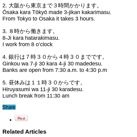
2. 大阪から東京まで３時間かかります。
Ōsaka kara Tōkyō made 3-jikan kakarimasu.
From Tokyo to Osaka it takes 3 hours.
3. ８時から働きます。
8-Ji kara hatarakimasu.
I work from 8 o’clock
4. 銀行は７時３０から４時３０までです。
Ginkou wa 7-ji 30 kara 4-ji 30 madedesu.
Banks are open from 7:30 a.m. to 4:30 p.m
5. 昼休みは１１時３０からです。
Hiruyasumi wa 11-ji 30 karadesu.
Lunch break from 11:30 am
Share
Related Articles