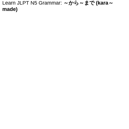
Learn JLPT N5 Grammar:
～から～まで (kara～
made)