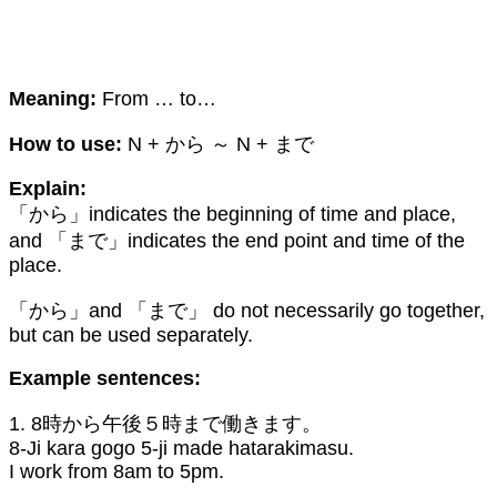
Meaning:
From … to…
How to use:
N + から ～ N + まで
Explain:
「から」indicates the beginning of time and place,
and 「まで」indicates the end point and time of the
place.
「から」and 「まで」 do not necessarily go together,
but can be used separately.
Example sentences:
1. 8時から午後５時まで働きます。
8-Ji kara gogo 5-ji made hatarakimasu.
I work from 8am to 5pm.