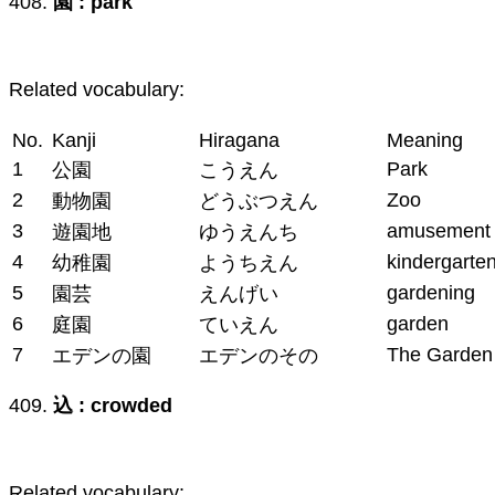
408.
園 : park
Related vocabulary:
No.
Kanji
Hiragana
Meaning
1
Park
公園
こうえん
2
Zoo
動物園
どうぶつえん
3
amusement 
遊園地
ゆうえんち
4
kindergarte
幼稚園
ようちえん
5
gardening
園芸
えんげい
6
garden
庭園
ていえん
7
The Garden
エデンの園
エデンのその
409.
込 : crowded
Related vocabulary: