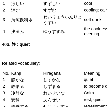
1
cool
涼しい
すずしい
2
cooling; ca
涼む
すずむ
せいりょういんりょ
3
soft drink
清涼飲料水
うすい
the coolness
4
夕涼み
ゆうすずみ
evening
406.
静 : quiet
Related vocabulary:
No.
Kanji
Hiragana
Meaning
1
quiet
静かな
しずかな
2
to become q
静まる
しずまる
3
Calm
冷静な
れいせいな
4
rest; quiet
安静
あんせい
5
refreshment
静養する
せいようする