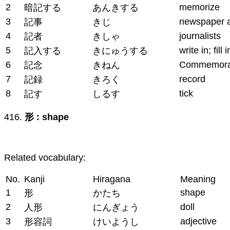
2
memorize
暗記する
あんきする
3
newspaper a
記事
きじ
4
journalists
記者
きしゃ
5
write in; fill i
記入する
きにゅうする
6
Commemora
記念
きねん
7
record
記録
きろく
8
tick
記す
しるす
416.
形 : shape
Related vocabulary:
No.
Kanji
Hiragana
Meaning
1
shape
形
かたち
2
doll
人形
にんぎょう
3
adjective
形容詞
けいようし