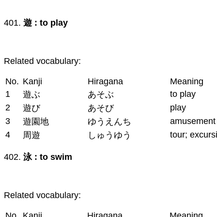
401.
遊 : to play
Related vocabulary:
No.
Kanji
Hiragana
Meaning
1
to play
遊ぶ
あそぶ
2
play
遊び
あそび
3
amusement 
遊園地
ゆうえんち
4
tour; excurs
周遊
しゅうゆう
402.
泳 : to swim
Related vocabulary:
No.
Kanji
Hiragana
Meaning