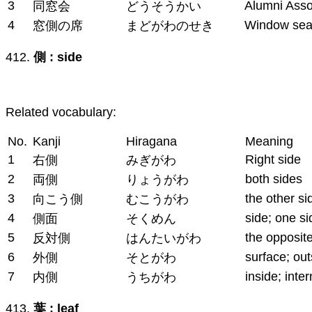
3
Alumni Asso
同窓会
どうそうかい
4
Window sea
窓側の席
まどがわのせき
412.
側 : side
Related vocabulary:
No.
Kanji
Hiragana
Meaning
1
Right side
右側
みぎがわ
2
both sides
両側
りょうがわ
3
the other si
向こう側
むこうがわ
4
side; one si
側面
そくめん
5
the opposite
反対側
はんたいがわ
6
surface; out
外側
そとがわ
7
inside; inter
内側
うちがわ
413.
葉 : leaf