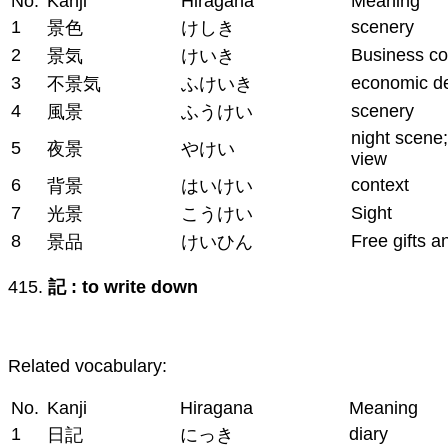
No.
Kanji
Hiragana
Meaning
1
scenery
景色
けしき
2
Business co
景気
けいき
3
economic d
不景気
ふけいき
4
scenery
風景
ふうけい
night scene;
5
夜景
やけい
view
6
context
背景
はいけい
7
Sight
光景
こうけい
8
Free gifts a
景品
けいひん
415.
記 : to write down
Related vocabulary:
No.
Kanji
Hiragana
Meaning
1
diary
日記
にっき