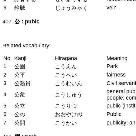
6
vein
静脈
じょうみゃく
407.
公 : pubic
Related vocabulary:
No.
Kanji
Hiragana
Meaning
1
Park
公園
こうえん
2
fairness
公平
こうへい
3
Civil servan
公務員
こうむいん
general publ
4
公衆
こうしゅう
people; co
5
public (insti
公立
こうりつ
6
Public
公の
おおやけの
7
publicity; 
公開
こうかい