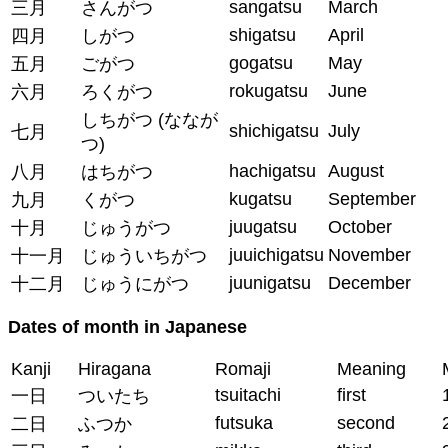
sangatsu
March
三月
さんがつ
shigatsu
April
四月
しがつ
gogatsu
May
五月
ごがつ
rokugatsu
June
六月
ろくがつ
しちがつ (ななが
shichigatsu
July
七月
つ)
hachigatsu
August
八月
はちがつ
kugatsu
September
九月
くがつ
juugatsu
October
十月
じゅうがつ
juuichigatsu
November
十一月
じゅういちがつ
juunigatsu
December
十二月
じゅうにがつ
Dates of month in Japanese
Kanji
Hiragana
Romaji
Meaning
tsuitachi
first
一日
ついたち
futsuka
second
二日
ふつか