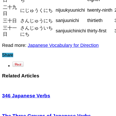
二十九
nijuukyuunichi
twenty-ninth
にじゅうくにち
日
sanjuunichi
thirtieth
三十日
さんじゅうにち
三十一
さんじゅういち
sanjuuichinichi
thirty-first
日
にち
Read more:
Japanese Vocabulary for Direction
Share
Related Articles
346 Japanese Verbs
The Three Groups of Japanese Verbs