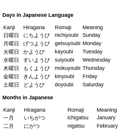
Days in Japanese Language
Kanji
Hiragana
Romaji
Meaning
nichiyoubi
Sunday
日曜日
にちようび
getsuyoubi
Monday
月曜日
げつようび
kayoubi
Tuesday
火曜日
かようび
suiyoubi
Wednesday
水曜日
すいようび
mokuyoubi
Thursday
木曜日
もくようび
kinyoubi
Friday
金曜日
きんようび
doyoubi
Saturday
土曜日
どようび
Months in Japanese
Kanji
Hiragana
Romaji
Meaning
ichigatsu
January
一月
いちがつ
nigatsu
February
二月
にがつ