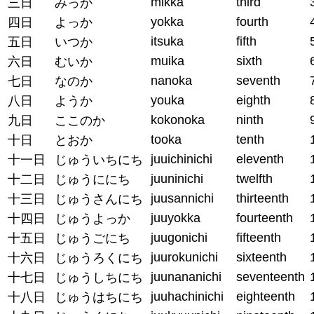
mikka
third
三日
みっか
yokka
fourth
四日
よっか
itsuka
fifth
五日
いつか
muika
sixth
六日
むいか
nanoka
seventh
七日
なのか
youka
eighth
八日
ようか
kokonoka
ninth
九日
ここのか
tooka
tenth
十日
とおか
juuichinichi
eleventh
十一日
じゅういちにち
juuninichi
twelfth
十二日
じゅうににち
juusannichi
thirteenth
十三日
じゅうさんにち
juuyokka
fourteenth
十四日
じゅうよっか
juugonichi
fifteenth
十五日
じゅうごにち
juurokunichi
sixteenth
十六日
じゅうろくにち
juunananichi
seventeenth
十七日
じゅうしちにち
juuhachinichi
eighteenth
十八日
じゅうはちにち