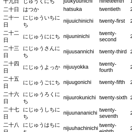
juukyuunichi
nineteenth
十九日
じゅうくにち
hatsuka
twentieth
二十日
はつか
二十一
にじゅういちに
nijuuichinichi
twenty-first
日
ち
二十二
twenty-
nijuuninichi
にじゅうににち
second
日
二十三
にじゅうさんに
nijuusannichi
twenty-third
日
ち
二十四
twenty-
nijuuyokka
にじゅうよっか
fourth
日
二十五
nijuugonichi
twenty-fifth
にじゅうごにち
日
二十六
にじゅうろくに
nijuurokunichi
twenty-sixth
日
ち
二十七
にじゅうしちに
twenty-
nijuunananichi
seventh
日
ち
二十八
にじゅうはちに
twenty-
nijuuhachinichi
eighth
日
ち