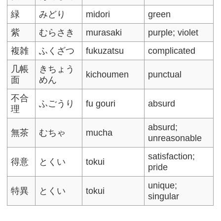
緑
みどり
midori
green
紫
むらさき
murasaki
purple; violet
複雑
ふくざつ
fukuzatsu
complicated
几帳
きちょう
kichoumen
punctual
面
めん
不合
ふごうり
fu gouri
absurd
理
absurd;
無茶
むちゃ
mucha
unreasonable
satisfaction;
得意
とくい
tokui
pride
unique;
特異
とくい
tokui
singular