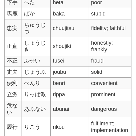
下手
へた
heta
poor
馬鹿
ばか
baka
stupid
ちゅうじ
忠実
chuujitsu
fidelity; faithful
つ
しょうじ
honestly;
正直
shoujiki
き
frankly
不正
ふせい
fusei
fraud
丈夫
じょうぶ
joubu
solid
便利
べんり
benri
convenient
立派
りっぱ派
rippa
prominent
危な
あぶない
abunai
dangerous
い
fulfilment;
履行
りこう
rikou
implementation