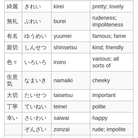
綺麗
きれい
kirei
pretty; lovely
rudeness;
無礼
ぶれい
burei
impoliteness
有名
ゆうめい
yuumei
famous; fame
親切
しんせつ
shinsetsu
kind; friendly
various; all
色々
いろいろ
iroiro
sorts of
生意
なまいき
namaiki
cheeky
気
大切
たいせつ
taisetsu
important
丁寧
ていねい
teinei
polite
幸い
さいわい
saiwai
happy
ぞんざい
zonzai
rude; impolite