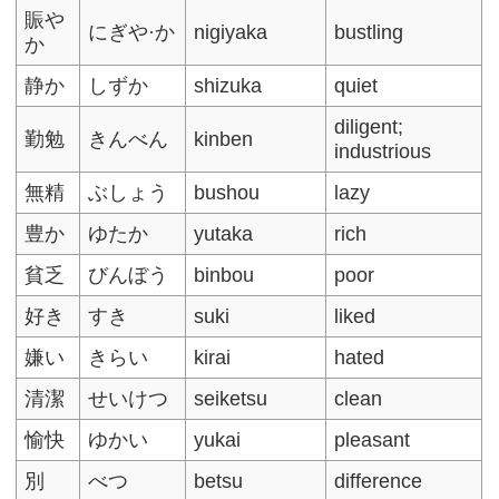
賑や
にぎや·か
nigiyaka
bustling
か
静か
しずか
shizuka
quiet
diligent;
勤勉
きんべん
kinben
industrious
無精
ぶしょう
bushou
lazy
豊か
ゆたか
yutaka
rich
貧乏
びんぼう
binbou
poor
好き
すき
suki
liked
嫌い
きらい
kirai
hated
清潔
せいけつ
seiketsu
clean
愉快
ゆかい
yukai
pleasant
別
べつ
betsu
difference