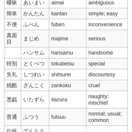
曖昧
あいまい
aimai
ambiguous
簡単
かんたん
kantan
simple; easy
不便
ふべん
fuben
inconvenience
真面
まじめ
majime
serious
目
ハンサム
hansamu
handsome
特別
とくべつ
tokubetsu
special
失礼
しつれい
shitsurei
discourtesy
残酷
ざんこく
zankoku
cruel
naughty;
悪戯
いたずら
itazura
mischief
normal; usual;
普通
ふつう
futsuu
common
伝統
でんとう