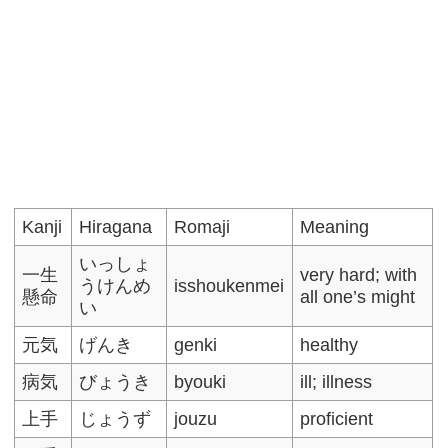
Kanji
Hiragana
Romaji
Meaning
いっしょ
一生
very hard; with
うけんめ
isshoukenmei
懸命
all one’s might
い
元気
げんき
genki
healthy
病気
びょうき
byouki
ill; illness
上手
じょうず
jouzu
proficient