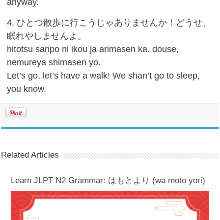
anyway.
4. ひとつ散歩に行こうじゃありませんか！どうせ、
眠れやしませんよ。
hitotsu sanpo ni ikou ja arimasen ka. douse,
nemureya shimasen yo.
Let’s go, let’s have a walk! We shan’t go to sleep,
you know.
Related Articles
Learn JLPT N2 Grammar: はもとより (wa moto yori)