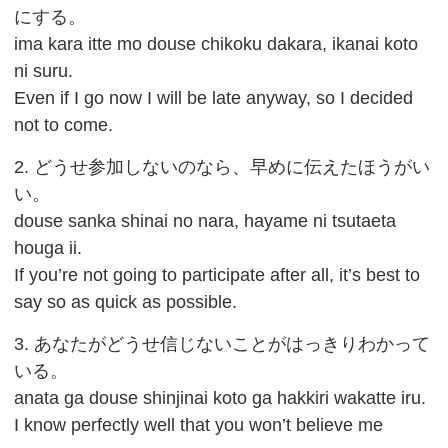
にする。
ima kara itte mo douse chikoku dakara, ikanai koto
ni suru.
Even if I go now I will be late anyway, so I decided
not to come.
2. どうせ参加しないのなら、早めに伝えたほうがい
い。
douse sanka shinai no nara, hayame ni tsutaeta
houga ii.
If you’re not going to participate after all, it’s best to
say so as quick as possible.
3. あなたがどうせ信じないことがはっきりわかって
いる。
anata ga douse shinjinai koto ga hakkiri wakatte iru.
I know perfectly well that you won’t believe me