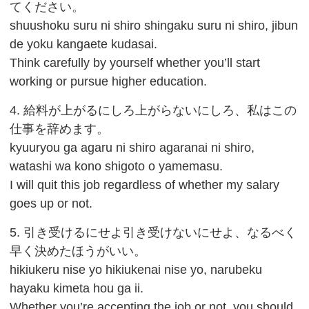
てください。
shuushoku suru ni shiro shingaku suru ni shiro, jibun
de yoku kangaete kudasai.
Think carefully by yourself whether you’ll start
working or pursue higher education.
4. 給料が上がるにしろ上がらないにしろ、私はこの
仕事を辞めます。
kyuuryou ga agaru ni shiro agaranai ni shiro,
watashi wa kono shigoto o yamemasu.
I will quit this job regardless of whether my salary
goes up or not.
5. 引き受けるにせよ引き受けないにせよ、なるべく
早く決めたほうがいい。
hikiukeru nise yo hikiukenai nise yo, narubeku
hayaku kimeta hou ga ii.
Whether you’re accepting the job or not, you should