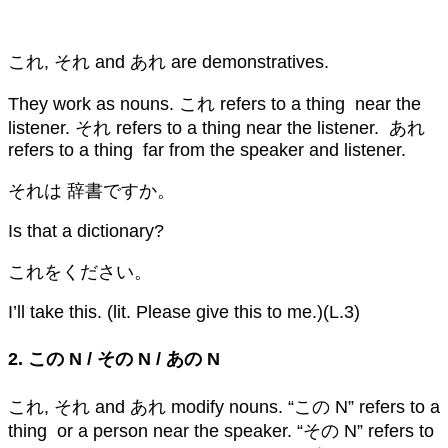
これ, それ and あれ are demonstratives.
They work as nouns. これ refers to a thing near the
listener. それ refers to a thing near the listener. あれ
refers to a thing far from the speaker and listener.
それは 辞書ですか。
Is that a dictionary?
これをください。
I’ll take this. (lit. Please give this to me.)(L.3)
2. この N / その N / あの N
これ, それ and あれ modify nouns. “この N” refers to a
thing or a person near the speaker. “その N” refers to