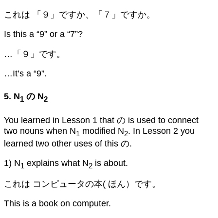
これは 「９」ですか、「７」ですか。
Is this a “9” or a “7”?
…「９」です。
…It’s a “9”.
5. N
の N
1
2
You learned in Lesson 1 that の is used to connect
two nouns when N
modified N
. In Lesson 2 you
1
2
learned two other uses of this の.
1) N
explains what N
is about.
1
2
これは コンピュータの本( ほん）です。
This is a book on computer.