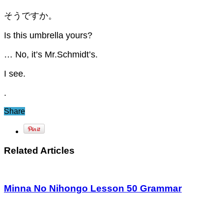
そうですか。
Is this umbrella yours?
… No, it’s Mr.Schmidt’s.
I see.
.
Share
Related Articles
Minna No Nihongo Lesson 50 Grammar