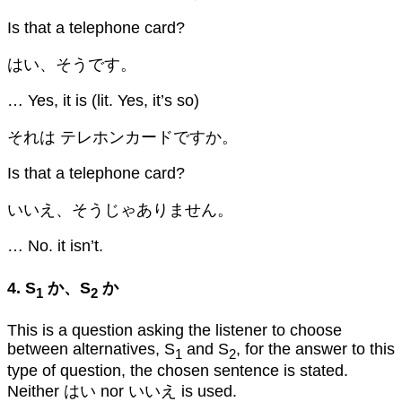
Is that a telephone card?
はい、そうです。
… Yes, it is (lit. Yes, it’s so)
それは テレホンカードですか。
Is that a telephone card?
いいえ、そうじゃありません。
… No. it isn’t.
4. S
か、S
か
1
2
This is a question asking the listener to choose
between alternatives, S
and S
, for the answer to this
1
2
type of question, the chosen sentence is stated.
Neither はい nor いいえ is used.