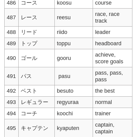
486
コース
koosu
course
race, race
487
レース
reesu
track
488
リード
riido
leader
489
トップ
toppu
headboard
achieve,
490
ゴール
gooru
score goals
pass, pass,
491
パス
pasu
pass
492
ベスト
besuto
the best
493
レギュラー
regyuraa
normal
494
コーチ
koochi
trainer
captain,
495
キャプテン
kyaputen
captain