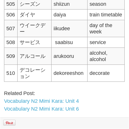
505
シーズン
shiizun
season
506
ダイヤ
daiya
train timetable
ウイークデ
day of the
507
iikudee
ー
week
508
サービス
saabisu
service
alcohol,
509
アルコール
arukooru
alcohol
デコレーシ
510
dekoreeshon
decorate
ョン
Related Post:
Vocabulary N2 Mimi Kara: Unit 4
Vocabulary N2 Mimi Kara: Unit 6